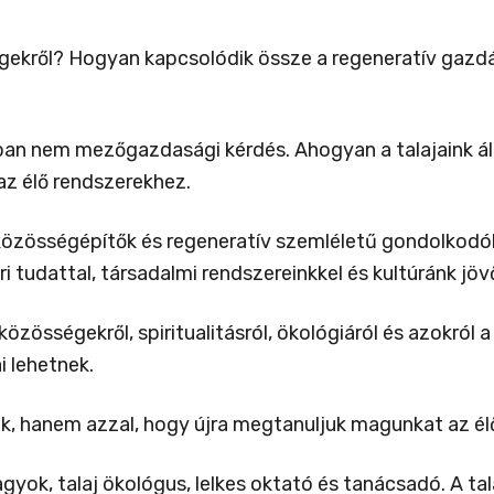
égekről? Hogyan kapcsolódik össze a regeneratív gazd
rban nem mezőgazdasági kérdés. Ahogyan a talajaink ál
az élő rendszerekhez.
zösségépítők és regeneratív szemléletű gondolkodók 
 tudattal, társadalmi rendszereinkkel és kultúránk jövő
össégekről, spiritualitásról, ökológiáról és azokról a
i lehetnek.
k, hanem azzal, hogy újra megtanuljuk magunkat az élő
agyok, talaj ökológus, lelkes oktató és tanácsadó. A t