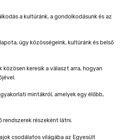
álkodás a kultúránk, a gondolkodásunk és az
lapota, úgy közösségeink, kultúránk és belső
közösen keresik a választ arra, hogyan
jével.
 gyakorlati mintákról, amelyek egy élőbb,
 rendszerek részeként látni.
alajok csodálatos világába az Egyesült