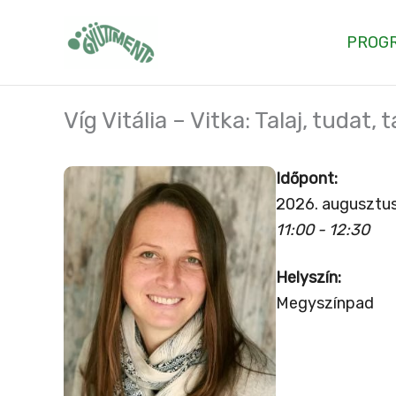
Skip
to
PROG
content
Víg Vitália – Vitka: Talaj, tudat
Időpont:
2026. augusztus
11:00 - 12:30
Helyszín:
Megyszínpad