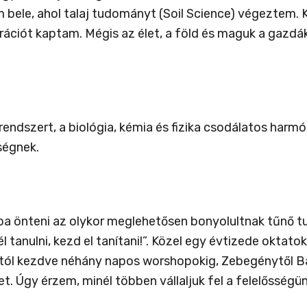
bele, ahol talaj tudományt (Soil Science) végeztem. 
ációt kaptam. Mégis az élet, a föld és maguk a gazdák
endszert, a biológia, kémia és fizika csodálatos harm
ségnek.
ba önteni az olykor meglehetősen bonyolultnak tűnő t
tanulni, kezd el tanítani!”. Közel egy évtizede oktatok 
któl kezdve néhány napos worshopokig, Zebegénytől B
t. Úgy érzem, minél többen vállaljuk fel a felelősségü