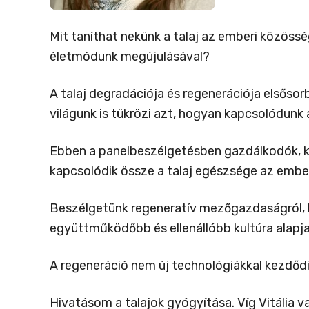
Mit taníthat nekünk a talaj az emberi közöss
életmódunk megújulásával?
A talaj degradációja és regenerációja elsőso
világunk is tükrözi azt, hogyan kapcsolódunk 
Ebben a panelbeszélgetésben gazdálkodók, kö
kapcsolódik össze a talaj egészsége az emberi
Beszélgetünk regeneratív mezőgazdaságról, köz
együttműködőbb és ellenállóbb kultúra alapja
A regeneráció nem új technológiákkal kezdődi
Hivatásom a talajok gyógyítása. Víg Vitália v