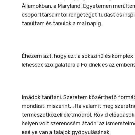
Államokban, a Marylandi Egyetemen merültem 
csoporttársaimtól rengeteget tudást és inspir
tanultam és tanulok a mai napig.
Éhezem azt, hogy ezt a sokszínű és komplex r
lehessek szolgálatára a Földnek és az emberi
Imádok tanítani. Szeretem közérthető formá
mondást, miszerint, „Ha valamit meg szeretnél 
természetközeli életmódról. Rövid előadáso
helyen volt szerencsém átadni az ismereteime
esélye van a talajok gyógyulásának.