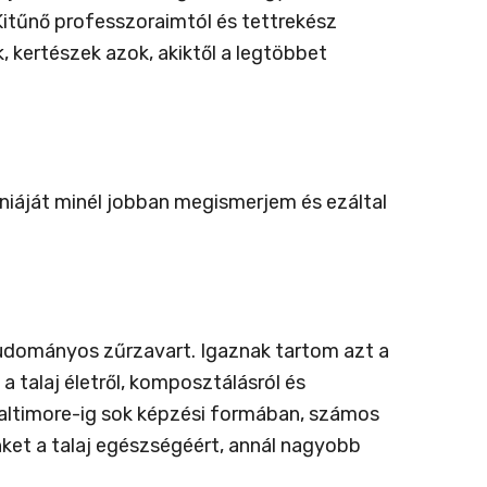
Kitűnő professzoraimtól és tettrekész
, kertészek azok, akiktől a legtöbbet
óniáját minél jobban megismerjem és ezáltal
udományos zűrzavart. Igaznak tartom azt a
a talaj életről, komposztálásról és
altimore-ig sok képzési formában, számos
nket a talaj egészségéért, annál nagyobb