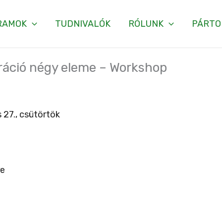
RAMOK
TUDNIVALÓK
RÓLUNK
PÁRTO
neráció négy eleme – Workshop
 27., csütörtök
re