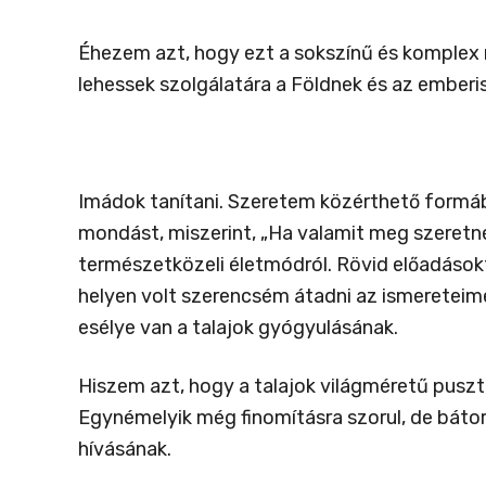
Éhezem azt, hogy ezt a sokszínű és komplex r
lehessek szolgálatára a Földnek és az emberi
Imádok tanítani. Szeretem közérthető formá
mondást, miszerint, „Ha valamit meg szeretnél 
természetközeli életmódról. Rövid előadáso
helyen volt szerencsém átadni az ismereteime
esélye van a talajok gyógyulásának.
Hiszem azt, hogy a talajok világméretű puszt
Egynémelyik még finomításra szorul, de bátor 
hívásának.