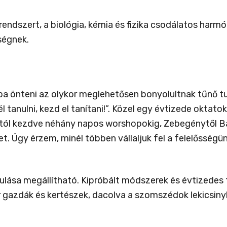
endszert, a biológia, kémia és fizika csodálatos harm
ségnek.
ba önteni az olykor meglehetősen bonyolultnak tűnő t
tanulni, kezd el tanítani!”. Közel egy évtizede oktatok 
któl kezdve néhány napos worshopokig, Zebegénytől B
t. Úgy érzem, minél többen vállaljuk fel a felelősségü
ulása megállítható. Kipróbált módszerek és évtizedes 
gazdák és kertészek, dacolva a szomszédok lekicsinylő r