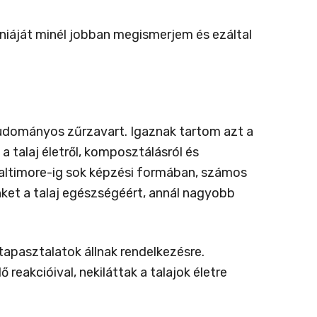
óniáját minél jobban megismerjem és ezáltal
udományos zűrzavart. Igaznak tartom azt a
a talaj életről, komposztálásról és
altimore-ig sok képzési formában, számos
nket a talaj egészségéért, annál nagyobb
tapasztalatok állnak rendelkezésre.
eakcióival, nekiláttak a talajok életre