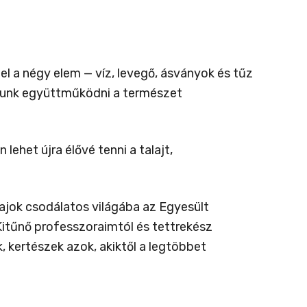
el a négy elem — víz, levegő, ásványok és tűz
udunk együttműködni a természet
ehet újra élővé tenni a talajt,
alajok csodálatos világába az Egyesült
Kitűnő professzoraimtól és tettrekész
, kertészek azok, akiktől a legtöbbet