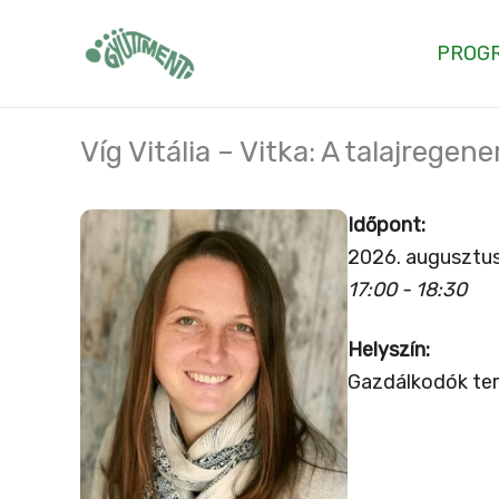
Skip
to
PROG
content
Víg Vitália – Vitka: A talajrege
Időpont:
2026. augusztus
17:00 - 18:30
Helyszín:
Gazdálkodók te