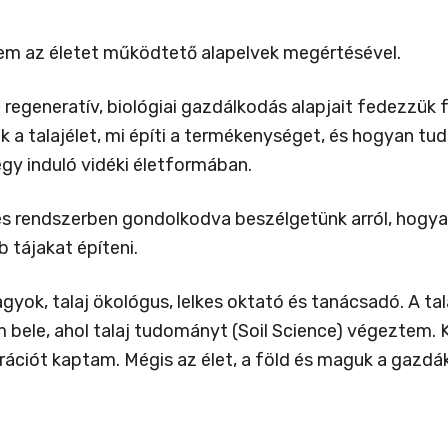
em az életet működtető alapelvek megértésével.
egeneratív, biológiai gazdálkodás alapjait fedezzük f
a talajélet, mi építi a termékenységet, és hogyan t
gy induló vidéki életformában.
s rendszerben gondolkodva beszélgetünk arról, hogyan l
 tájakat építeni.
agyok, talaj ökológus, lelkes oktató és tanácsadó. A t
bele, ahol talaj tudományt (Soil Science) végeztem. 
ációt kaptam. Mégis az élet, a föld és maguk a gazdák