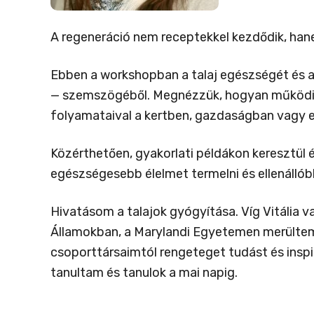
A regeneráció nem receptekkel kezdődik, han
Ebben a workshopban a talaj egészségét és a r
— szemszögéből. Megnézzük, hogyan működik 
folyamataival a kertben, gazdaságban vagy e
Közérthetően, gyakorlati példákon keresztül é
egészségesebb élelmet termelni és ellenállóbb
Hivatásom a talajok gyógyítása. Víg Vitália v
Államokban, a Marylandi Egyetemen merültem 
csoporttársaimtól rengeteget tudást és inspir
tanultam és tanulok a mai napig.