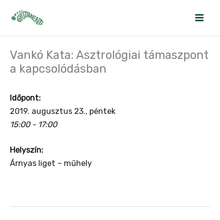
Skip
to
content
Vankó Kata: Asztrológiai támaszpont
a kapcsolódásban
Időpont:
2019. augusztus 23., péntek
15:00 - 17:00
Helyszín:
Árnyas liget – műhely