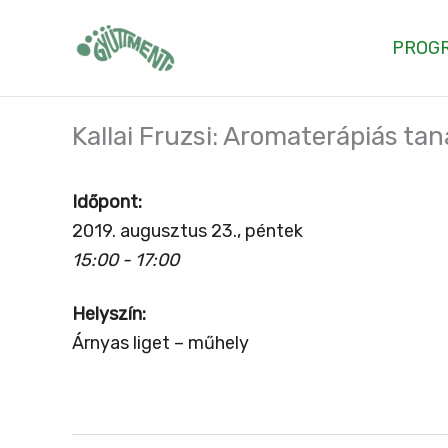
Skip
to
PROG
content
Kallai Fruzsi: Aromaterápiás ta
Időpont:
2019. augusztus 23., péntek
15:00 - 17:00
Helyszín:
Árnyas liget – műhely