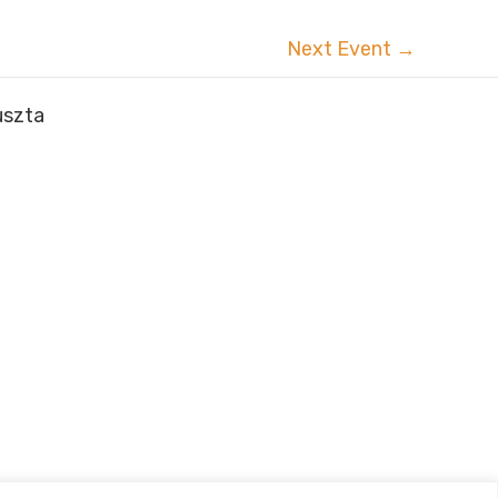
Next Event
→
uszta