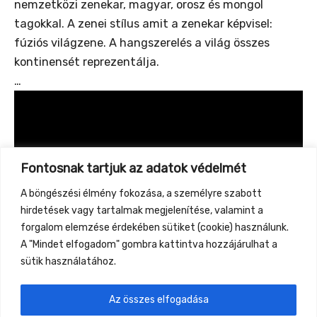
nemzetközi zenekar, magyar, orosz és mongol
tagokkal. A zenei stílus amit a zenekar képvisel:
fúziós világzene. A hangszerelés a világ összes
kontinensét reprezentálja.
…
Fontosnak tartjuk az adatok védelmét
A böngészési élmény fokozása, a személyre szabott
hirdetések vagy tartalmak megjelenítése, valamint a
forgalom elemzése érdekében sütiket (cookie) használunk.
A "Mindet elfogadom" gombra kattintva hozzájárulhat a
sütik használatához.
Az összes elfogadása
←
Previous Event
Next Event
→