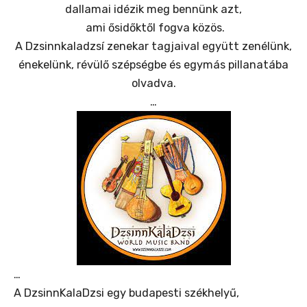
dallamai idézik meg bennünk azt,
ami ősidőktől fogva közös.
A Dzsinnkaladzsí zenekar tagjaival együtt zenélünk,
énekelünk, révülő szépségbe és egymás pillanatába
olvadva.
…
…
A DzsinnKalaDzsi egy budapesti székhelyű,