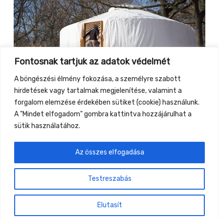
Fontosnak tartjuk az adatok védelmét
A böngészési élmény fokozása, a személyre szabott
hirdetések vagy tartalmak megjelenítése, valamint a
forgalom elemzése érdekében sütiket (cookie) használunk.
A "Mindet elfogadom" gombra kattintva hozzájárulhat a
sütik használatához.
Az összes elfogadása
←
Previous Event
Next Event
→
Testreszabás
Gyüttment Találkozó, 2026. augusztus 27-30.,
Csobánkapuszta
Elutasít