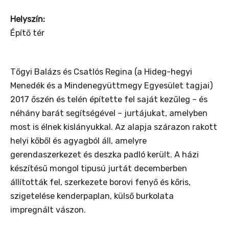
Helyszín:
Építő tér
Tőgyi Balázs és Csatlós Regina (a Hideg-hegyi
Menedék és a Mindenegyüttmegy Egyesület tagjai)
2017 őszén és telén építette fel saját kezűleg – és
néhány barát segítségével – jurtájukat, amelyben
most is élnek kislányukkal. Az alapja szárazon rakott
helyi kőből és agyagból áll, amelyre
gerendaszerkezet és deszka padló került. A házi
készítésű mongol tipusú jurtát decemberben
állították fel, szerkezete borovi fenyő és kőris,
szigetelése kenderpaplan, külső burkolata
impregnált vászon.