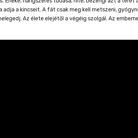
 Éneke, hangszeres tudása, hite, bezengi azt a teret a
a adja a kincseit. A fát csak meg kell metszeni, gyóg
elegedj. Az élete elejétől a végéig szolgál. Az emberne