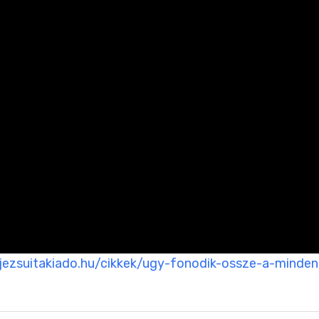
/jezsuitakiado.hu/cikkek/ugy-fonodik-ossze-a-minde