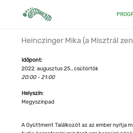
Skip
to
PROG
content
Heinczinger Mika (a Misztrál zen
Időpont:
2022. augusztus 25., csütörtök
20:00 - 21:00
Helyszín:
Megyszínpad
A Gyüttment Találkozót az az ember nyitja me