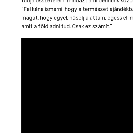
tudja összeterelni mindazt ami bennünk közös.
“Fel kéne ismerni, hogy a természet ajándékb
magát, hogy egyél, hűsölj alattam, égess el, m
amit a föld adni tud. Csak ez számít.”