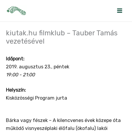
Skip
to
content
kiutak.hu filmklub – Tauber Tamás
vezetésével
Időpont:
2019. augusztus 23., péntek
19:00 - 21:00
Helyszín:
Kisközösségi Program jurta
Bárka vagy fészek – A kilencvenes évek közepe óta
működő visnyeszéplaki élőfalu (ökofalu) lakói