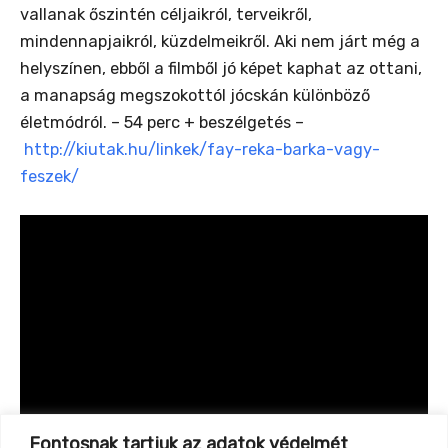
vallanak őszintén céljaikról, terveikről,
mindennapjaikról, küzdelmeikről. Aki nem járt még a
helyszínen, ebből a filmből jó képet kaphat az ottani,
a manapság megszokottól jócskán különböző
életmódról. – 54 perc + beszélgetés –
http://kiutak.hu/linkek/fay-reka-barka-vagy-
feszek/
Fontosnak tartjuk az adatok védelmét