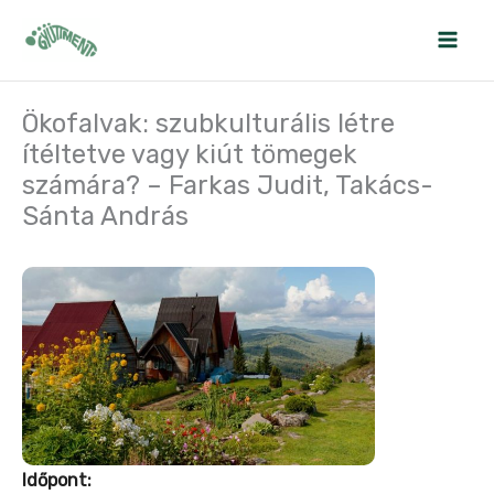
Skip
to
content
Ökofalvak: szubkulturális létre
ítéltetve vagy kiút tömegek
számára? – Farkas Judit, Takács-
Sánta András
Időpont: