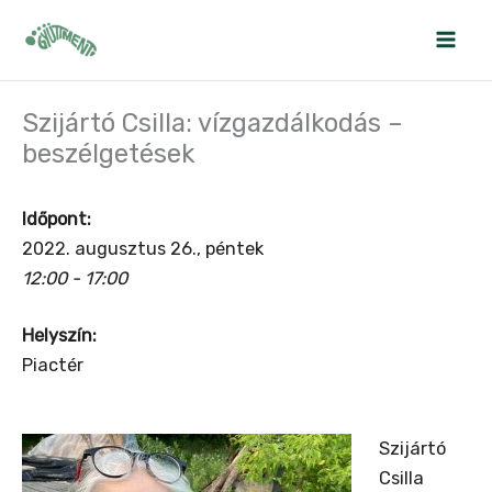
Skip
to
content
Szijártó Csilla: vízgazdálkodás –
beszélgetések
Időpont:
2022. augusztus 26., péntek
12:00 - 17:00
Helyszín:
Piactér
Szijártó
Csilla