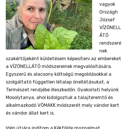
vagyok
Országh
József
VÍZÖNELL
ÁTÓ
rendszeré
nek
szakértőjeként küldetésem képesíteni az embereket
a VÍZÖNELLÁTÓ módszereinek megvalósítására.
Egyszerű és alacsony költségű megoldásokkal a
szolgáltató független létalap önellátásukat, a
Természet rendjébe illeszkedőn. Gyakorlati helyünk
Mosolytanya, ahol kidolgoztuk a talajteremtő és
alkalmazkodó VÖMAKK módszerét mely vándor kert
és vándor állat kert is.
Idén útjára indítom a Kékfölde mozgalmat.