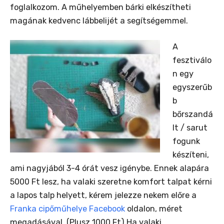
foglalkozom. A műhelyemben bárki elkészítheti
magának kedvenc lábbelijét a segítségemmel.
A
fesztiválo
n egy
egyszerűb
b
bőrszandá
lt / sarut
fogunk
készíteni,
ami nagyjából 3-4 órát vesz igénybe. Ennek alapára
5000 Ft lesz, ha valaki szeretne komfort talpat kérni
a lapos talp helyett, kérem jelezze nekem előre a
Franka cipőműhelye Facebook
oldalon, méret
megadásával. (Plusz 1000 Ft) Ha valaki