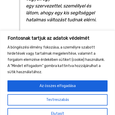
egy szervezettel, személlyel és
látom, ahogy egy kis segítséggel
hatalmas változást tudnak elérni.
Weboldalak:
Fontosnak tartjuk az adatok védelmét
http://kozossegivallalkozas.hu/
https://inspi-racio.hu/rolunk/
A böngészési élmény fokozása, a személyre szabott
hirdetések vagy tartalmak megjelenítése, valamint a
forgalom elemzése érdekében sütiket (cookie) használunk.
A "Mindet elfogadom" gombra kattintva hozzájárulhat a
sütik használatához.
Az összes elfogadása
←
Previous Event
Next Event
→
Testreszabás
Gyüttment Találkozó, 2026. augusztus 27-30.,
Csobánkapuszta
Elutasít