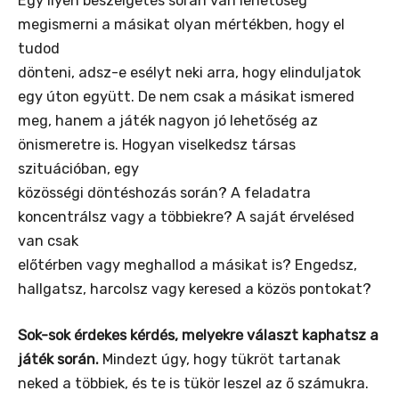
Egy ilyen beszélgetés során van lehetőség
megismerni a másikat olyan mértékben, hogy el
tudod
dönteni, adsz-e esélyt neki arra, hogy elinduljatok
egy úton együtt. De nem csak a másikat ismered
meg, hanem a játék nagyon jó lehetőség az
önismeretre is. Hogyan viselkedsz társas
szituációban, egy
közösségi döntéshozás során? A feladatra
koncentrálsz vagy a többiekre? A saját érvelésed
van csak
előtérben vagy meghallod a másikat is? Engedsz,
hallgatsz, harcolsz vagy keresed a közös pontokat?
Sok-sok érdekes kérdés, melyekre választ kaphatsz a
játék során.
Mindezt úgy, hogy tükröt tartanak
neked a többiek, és te is tükör leszel az ő számukra.