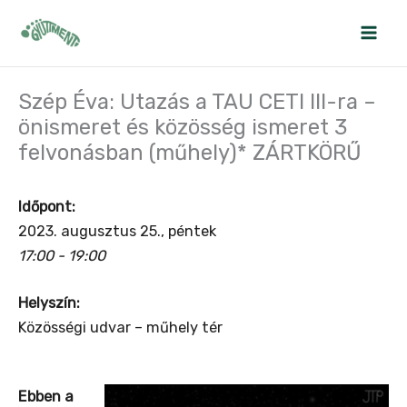
Skip
to
content
Szép Éva: Utazás a TAU CETI III-ra –
önismeret és közösség ismeret 3
felvonásban (műhely)* ZÁRTKÖRŰ
Időpont:
2023. augusztus 25., péntek
17:00 - 19:00
Helyszín:
Közösségi udvar – műhely tér
Ebben a