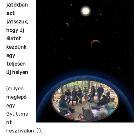
játékban
azt
játsszuk,
hogy új
életet
kezdünk
egy
teljesen
új helyen
(milyen
meglepő
egy
Gyüttme
nt
Fesztiválon :)).