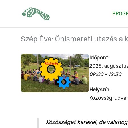
Skip
to
PROG
content
Szép Éva: Önismereti utazás a 
Időpont:
2025. augusztus
09:00 - 12:30
Helyszín:
Közösségi udvar
Közösséget keresel, de valaho