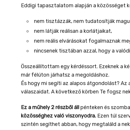
Eddigi tapasztalatom alapján a közösséget k
nem tisztázzák, nem tudatosítják maguk
nem látják reálisan a korlátjaikat,
nem reális elvárásokat fogalmaznak me
nincsenek tisztában azzal, hogy a valódi
Összeállítottam egy kérdéssort. Ezeknek a ké
már félúton járhatsz a megoldáshoz.
És hogy mi segíti az alapos átgondolást? Az a
válaszaidat. A következő körben Te fogsz nek
Ez a műhely 2 részből áll
pénteken és szombat
közösséghez való viszonyodra.
Ezen túl szer
szintén segíthet abban, hogy megtaláld a ne