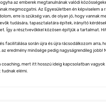
hogyha az emberek megtanulnának valódi közösségeket
nak megmozgatni. Az Egyesületben én képviselem a raci
dolom, erre is szükség van, de olyan jó, hogy vannak me
evők tudására, tapasztalatára építek, irányító kérdése
. Így a résztvevőkkel közösen építjük a tartalmat. Hite
 facilitálása során újra és újra rácsodálkozom arra,
k, az eredmény minősége pedig nagyságrendileg jobb! 
 coaching, mert itt hosszú ideig kapcsolatban vagyok 
 tudnak elérni.