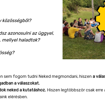
y közösségből?
sz azonosulni az üggyel,
 mellyel haladtok?
zösség?
 én sem fogom tudni Neked megmondani, hiszen
a vála
agadban a válaszokat.
adok neked a kutatáshoz.
Hiszen legtöbbször csak erre 
aink elérésben.