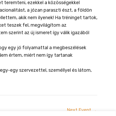
 teremteni, ezekkel a közösségekkel
onalitást, a józan paraszti észt, a földön
llettem, akik nem ilyenek! Ha tréninget tartok,
ket teszek fel, megvilágítom az
m szerint az új ismeret így válik igazából
 hogy egy jó folyamattal a megbeszélések
Nem értem, miért nem így tartanak
egy-egy szervezettel, személlyel és látom,
Next Event
→