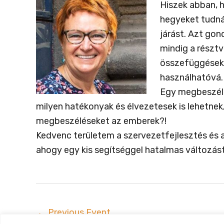
Hiszek abban, 
hegyeket tudná
járást. Azt gon
mindig a résztv
összefüggéseket
használhatóvá.
Egy megbeszélés
milyen hatékonyak és élvezetesek is lehetne
megbeszéléseket az emberek?!
Kedvenc területem a szervezetfejlesztés és a
ahogy egy kis segítséggel hatalmas változást
←
Previous Event