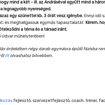
ogy mind a két – ill. az Andráséval együtt mind a háro
z a legnagyobb nyereséged.
azaz egy szünettel kb. 3 órát vesz igénybe.
Ennyi idő 
dat, és meghallgassuk egymás tapasztalatát.
Kérem, ho
öteleződni a téma és a társad iránt.
gi Udvar műhelyterében!
allás érdekében négy darab egymásra épülő fázisba r
ről
itt
olvashatsz bővebben.
alkozás
fejlesztő, szervezetfejlesztő, coach, tréner, fac