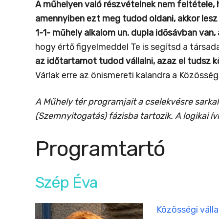
A műhelyen való részvételnek nem feltétele, h
amennyiben ezt meg tudod oldani, akkor les
1-1- műhely alkalom un. dupla idősávban van, 
hogy értő figyelmeddel Te is segítsd a társa
az időtartamot tudod vállalni, azaz el tudsz k
Várlak erre az önismereti kalandra a Közössé
A Műhely tér programjait a cselekvésre sark
(Szemnyitogatás) fázisba tartozik. A logikai ív
Programtartó
Szép Éva
Közösségi váll