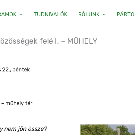
RAMOK
TUDNIVALÓK
RÓLUNK
PÁRTO
közösségek felé I. – MŰHELY
 22., péntek
 – műhely tér
gy nem jön össze?