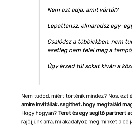
Nem azt adja, amit vártál?
Lepattansz, elmaradsz egy-eg
Csalódsz a többiekben, nem tud
esetleg nem felel meg a tempó,
Úgy érzed túl sokat kíván a kö
Nem tudod, miért történik mindez? Nos, ezt
amire invitállak, segíthet, hogy megtaláld m
Hogy hogyan?
Teret és egy segítő partnert 
rájöjjünk arra, mi akadályoz meg minket a célj