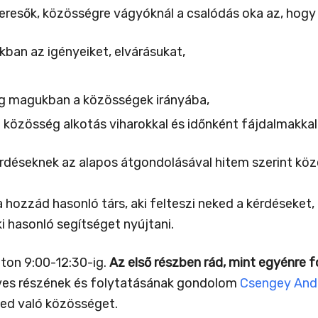
eresők, közösségre vágyóknál a csalódás oka az, hogy
ban az igényeiket, elvárásukat,
g magukban a közösségek irányába,
 közösség alkotás viharokkal és időnként fájdalmakkal 
rdéseknek az alapos átgondolásával hitem szerint köze
 hozzád hasonló társ, aki felteszi neked a kérdéseket, 
i hasonló segítséget nyújtani.
on 9:00-12:30-ig.
Az első részben rád, mint egyénre 
ves részének és folytatásának gondolom
Csengey Andr
ked való közösséget.