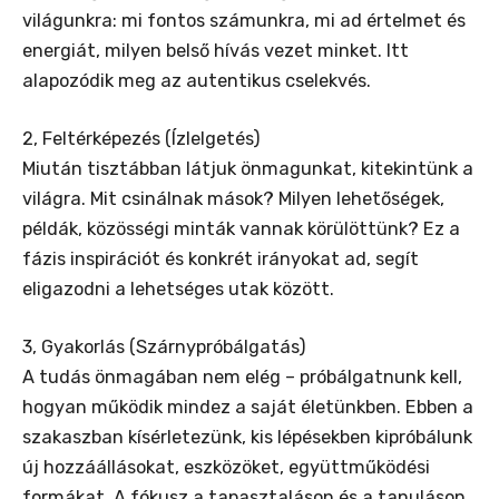
világunkra: mi fontos számunkra, mi ad értelmet és
energiát, milyen belső hívás vezet minket. Itt
alapozódik meg az autentikus cselekvés.
2, Feltérképezés (Ízlelgetés)
Miután tisztábban látjuk önmagunkat, kitekintünk a
világra. Mit csinálnak mások? Milyen lehetőségek,
példák, közösségi minták vannak körülöttünk? Ez a
fázis inspirációt és konkrét irányokat ad, segít
eligazodni a lehetséges utak között.
3, Gyakorlás (Szárnypróbálgatás)
A tudás önmagában nem elég – próbálgatnunk kell,
hogyan működik mindez a saját életünkben. Ebben a
szakaszban kísérletezünk, kis lépésekben kipróbálunk
új hozzáállásokat, eszközöket, együttműködési
formákat. A fókusz a tapasztaláson és a tanuláson