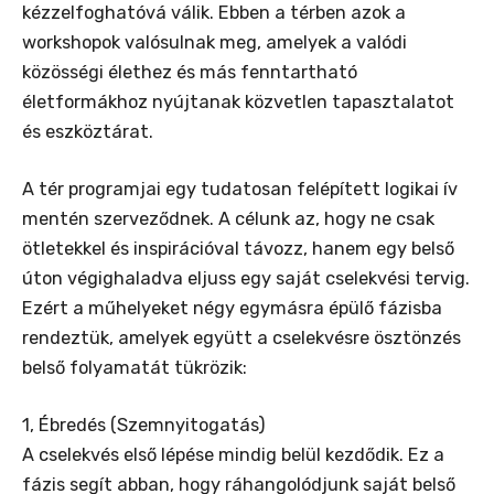
kézzelfoghatóvá válik. Ebben a térben azok a
workshopok valósulnak meg, amelyek a valódi
közösségi élethez és más fenntartható
életformákhoz nyújtanak közvetlen tapasztalatot
és eszköztárat.
A tér programjai egy tudatosan felépített logikai ív
mentén szerveződnek. A célunk az, hogy ne csak
ötletekkel és inspirációval távozz, hanem egy belső
úton végighaladva eljuss egy saját cselekvési tervig.
Ezért a műhelyeket négy egymásra épülő fázisba
rendeztük, amelyek együtt a cselekvésre ösztönzés
belső folyamatát tükrözik:
1, Ébredés (Szemnyitogatás)
A cselekvés első lépése mindig belül kezdődik. Ez a
fázis segít abban, hogy ráhangolódjunk saját belső