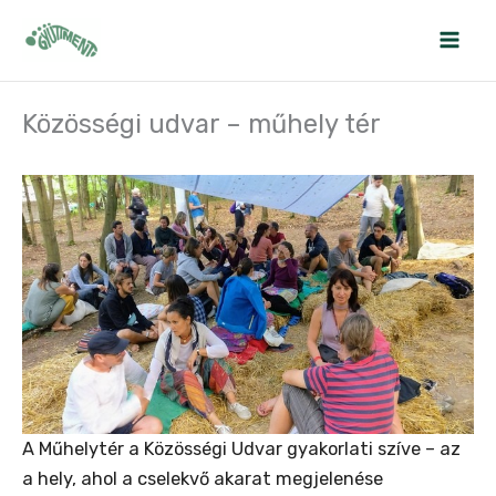
Skip
to
content
Közösségi udvar – műhely tér
A Műhelytér a Közösségi Udvar gyakorlati szíve – az
a hely, ahol a cselekvő akarat megjelenése