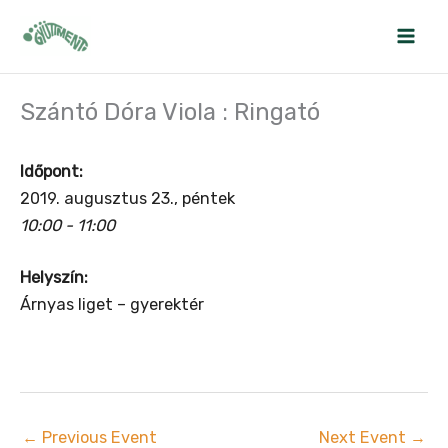
Skip
to
content
Szántó Dóra Viola : Ringató
Időpont:
2019. augusztus 23., péntek
10:00 - 11:00
Helyszín:
Árnyas liget – gyerektér
←
Previous Event
Next Event
→