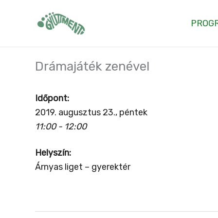
Skip
to
PROG
content
Drámajáték zenével
Időpont:
2019. augusztus 23., péntek
11:00 - 12:00
Helyszín:
Árnyas liget – gyerektér