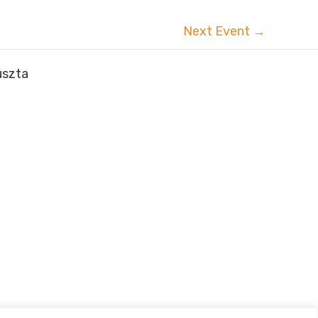
Next Event
→
uszta