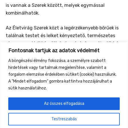
is vannak a Szerek között, melyek egymással
kombinálhatók.
Az Életvirág Szerek közt a legérzékenyebb bőrűek is
találnak testet és lelket kényeztető, természetes
alapanyagokból készült, habos és krémes, tisztító és
Fontosnak tartjuk az adatok védelmét
ápoló kozmetikumokat.”
A böngészési élmény fokozása, a személyre szabott
Elérhetőség és további információ a termékekről:
hirdetések vagy tartalmak megjelenítése, valamint a
www.eletviragszappan.hu
forgalom elemzése érdekében sütiket (cookie) használunk.
A "Mindet elfogadom" gombra kattintva hozzájárulhat a
sütik használatához.
Az összes elfogadása
←
Previous Event
Next Event
→
Testreszabás
Gyüttment Találkozó, 2026. augusztus 27-30.,