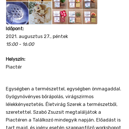
Időpont:
2021. augusztus 27., péntek
15:00 - 16:00
Helyszín:
Piactér
Egységben a természettel, egységben önmagaddal.
Gyógynövényes bőrápolás, virágszirmos
lélekkényeztetés. Életvirág Szerek a természetből,
szeretettel. Szabó Zsuzsit megtaláljátok a
Piactéren a Találkozó mindegyik napján. Előadást is
tart majd, és igény esetén szappanfőző workshopot