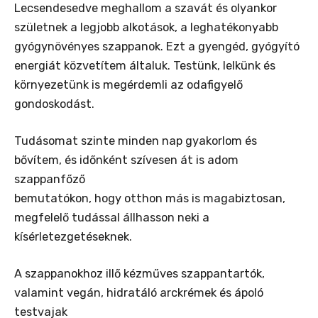
Lecsendesedve meghallom a szavát és olyankor
születnek a legjobb alkotások, a leghatékonyabb
gyógynövényes szappanok. Ezt a gyengéd, gyógyító
energiát közvetítem általuk. Testünk, lelkünk és
környezetünk is megérdemli az odafigyelő
gondoskodást.
Tudásomat szinte minden nap gyakorlom és
bővítem, és időnként szívesen át is adom
szappanfőző
bemutatókon, hogy otthon más is magabiztosan,
megfelelő tudással állhasson neki a
kísérletezgetéseknek.
A szappanokhoz illő kézműves szappantartók,
valamint vegán, hidratáló arckrémek és ápoló
testvajak