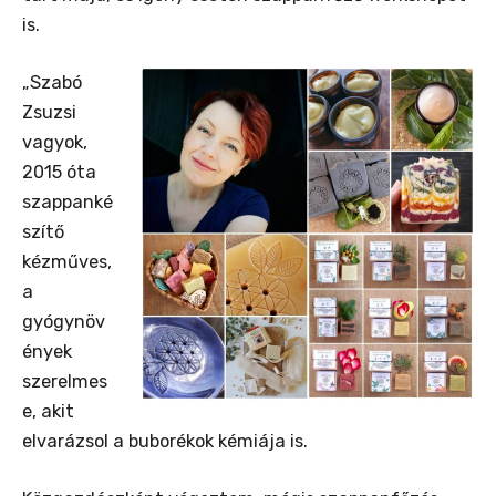
is.
„Szabó
Zsuzsi
vagyok,
2015 óta
szappanké
szítő
kézműves,
a
gyógynöv
ények
szerelmes
e, akit
elvarázsol a buborékok kémiája is.