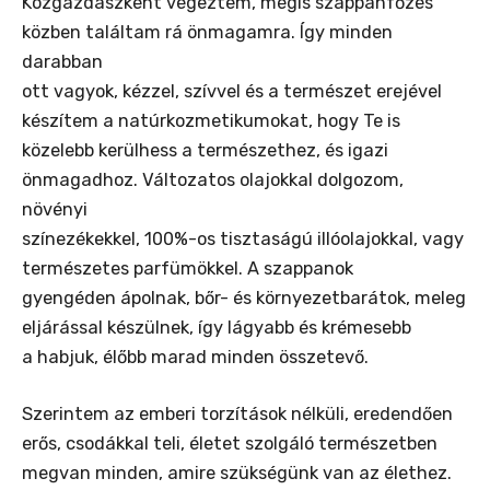
Közgazdászként végeztem, mégis szappanfőzés
közben találtam rá önmagamra. Így minden
darabban
ott vagyok, kézzel, szívvel és a természet erejével
készítem a natúrkozmetikumokat, hogy Te is
közelebb kerülhess a természethez, és igazi
önmagadhoz. Változatos olajokkal dolgozom,
növényi
színezékekkel, 100%-os tisztaságú illóolajokkal, vagy
természetes parfümökkel. A szappanok
gyengéden ápolnak, bőr- és környezetbarátok, meleg
eljárással készülnek, így lágyabb és krémesebb
a habjuk, élőbb marad minden összetevő.
Szerintem az emberi torzítások nélküli, eredendően
erős, csodákkal teli, életet szolgáló természetben
megvan minden, amire szükségünk van az élethez.