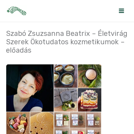
Skip
to
content
Szabó Zsuzsanna Beatrix – Életvirág
Szerek Ökotudatos kozmetikumok –
előadás