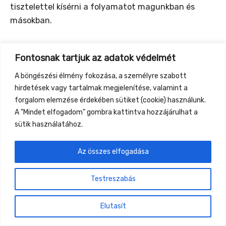
tisztelettel kísérni a folyamatot magunkban és
másokban.
Fontosnak tartjuk az adatok védelmét
←
Previous Event
Next Event
→
A böngészési élmény fokozása, a személyre szabott
hirdetések vagy tartalmak megjelenítése, valamint a
forgalom elemzése érdekében sütiket (cookie) használunk.
Gyüttment Találkozó, 2026. augusztus 27-30.,
A "Mindet elfogadom" gombra kattintva hozzájárulhat a
Csobánkapuszta
sütik használatához.
Az összes elfogadása
Testreszabás
Elutasít