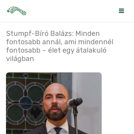
Skip
to
content
Stumpf-Bíró Balázs: Minden
fontosabb annál, ami mindennél
fontosabb – élet egy átalakuló
világban