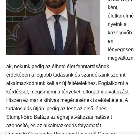
ként,
életkörülmé
nyeink a
közeljövőb
en
lényegesen
megváltozn
ak, nekünk pedig az élhető élet fenntartásának
érdekében a
legjobb tudásunk és szándékaink szerint
alkalmazkodnunk kell az új feltételekhez.
Foglalkozni a
kérdéssel, megismerni a tényeket, elfogadni a változást.
Hiszen ez már a kihívás megértésének is előfeltétele. A
tudatosulás útján, pedig az lesz az első lépés…
Stumpf-Biró Balázs az éghajlatváltozás hatásait
azonosító, és az alkalmazkodás folyamatát
támogató Cassandra Programot fejlesztő Cassee