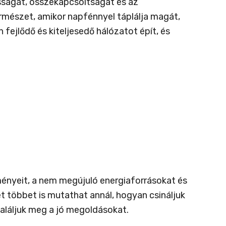
sságát, összekapcsoltságát és az
természet, amikor napfénnyel táplálja magát,
jlődő és kiteljesedő hálózatot épít, és
lményeit, a nem megújuló energiaforrásokat és
 többet is mutathat annál, hogyan csináljuk
aláljuk meg a jó megoldásokat.