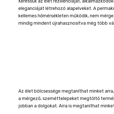
Keressük az élet rezilienciáját, alkalmazko
eleganciáját létrehozó alapelveket. A permaku
kellemes hőmérsékleten működik, nem mérgező
mindig mindent újrahasznosítva még több vá
Az élet bölcsessége megtaníthat minket arra,
a mérgező, szeméttelepeket megtöltő terméke
jobban a dolgokat. Arra is megtaníthat mink