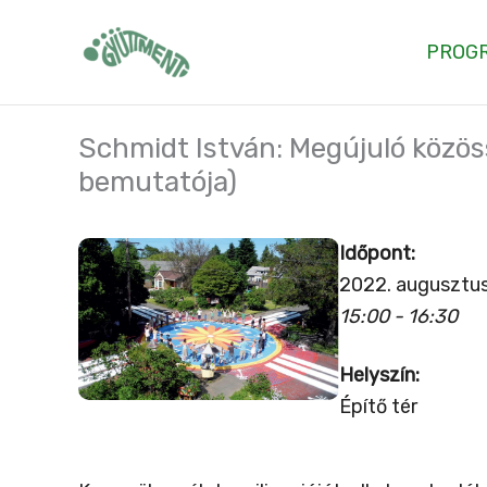
Skip
to
PROG
content
Schmidt István: Megújuló közö
bemutatója)
Időpont:
2022. augusztus
15:00 - 16:30
Helyszín:
Építő tér