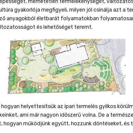
dóképességét, mérhetetlen termelékenységét, változato
ltúra gyakorlója megfigyeli, milyen jól csinálja azt a 
 anyagokból életbarát folyamatokban folyamatosan fe
ltozatosságot és lehetőséget teremt.
 hogyan helyettesítsük az ipari termelés gyilkos körü
inket, ami már nagyon időszerű volna. De a természet
et, hogyan működjünk együtt, hozzunk döntéseket, és t