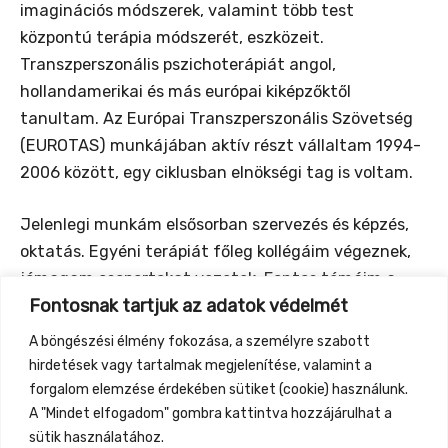
imaginációs módszerek, valamint több test
központú terápia módszerét, eszközeit.
Transzperszonális pszichoterápiát angol,
hollandamerikai és más európai kiképzőktől
tanultam. Az Európai Transzperszonális Szövetség
(EUROTAS) munkájában aktív részt vállaltam 1994-
2006 között, egy ciklusban elnökségi tag is voltam.
Jelenlegi munkám elsősorban szervezés és képzés,
oktatás. Egyéni terápiát főleg kollégáim végeznek,
jómagam csoportokat vezetek. Fontos témáim a
Fontosnak tartjuk az adatok védelmét
felsoroltakon kívül a családi kapcsolatok békés
fejlesztése, a spirituális krízis és a lelki sokkélmények
A böngészési élmény fokozása, a személyre szabott
feldolgozása, a meditáció és a létélmény örömteli
hirdetések vagy tartalmak megjelenítése, valamint a
átélése.
forgalom elemzése érdekében sütiket (cookie) használunk.
A "Mindet elfogadom" gombra kattintva hozzájárulhat a
sütik használatához.