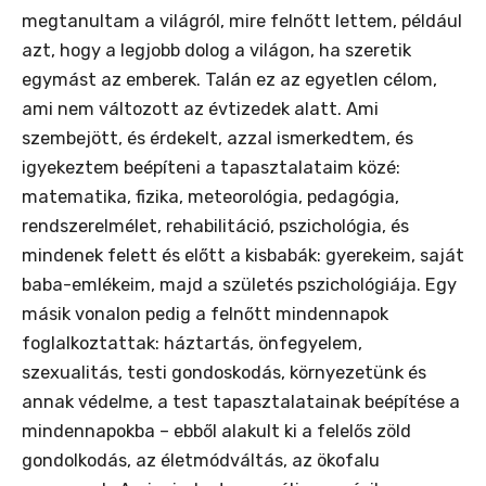
megtanultam a világról, mire felnőtt lettem, például
azt, hogy a legjobb dolog a világon, ha szeretik
egymást az emberek. Talán ez az egyetlen célom,
ami nem változott az évtizedek alatt. Ami
szembejött, és érdekelt, azzal ismerkedtem, és
igyekeztem beépíteni a tapasztalataim közé:
matematika, fizika, meteorológia, pedagógia,
rendszerelmélet, rehabilitáció, pszichológia, és
mindenek felett és előtt a kisbabák: gyerekeim, saját
baba-emlékeim, majd a születés pszichológiája. Egy
másik vonalon pedig a felnőtt mindennapok
foglalkoztattak: háztartás, önfegyelem,
szexualitás, testi gondoskodás, környezetünk és
annak védelme, a test tapasztalatainak beépítése a
mindennapokba – ebből alakult ki a felelős zöld
gondolkodás, az életmódváltás, az ökofalu