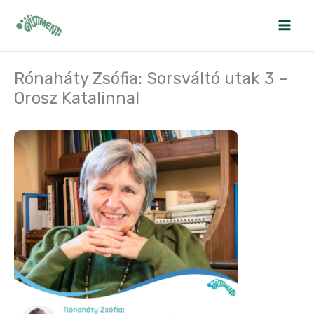
Skip
to
content
Rónaháty Zsófia: Sorsváltó utak 3 –
Orosz Katalinnal