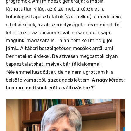
programok. Ami mindezt generálja: a másik,
láthatatlan világ, az érzelmek, a képzelet, a
különleges tapasztalatok (szer nélkül), a meditáció,
a belső képek, az al-személyiségek – és mindezt fel
lehet fűzni az önismeret vállalására, de a saját
magunk imádására is. Talán nem kell mindig jól
járni… A tábori beszélgetésen mesélek arról, ami
Benneteket érdekel. De szívesen megosztok olyan
tapasztalatokat, melyek bár fájdalommal,
félelemmel kezdődtek, de ha nem ugrottam ki a
belsőfolyamatból, gazdagabb lettem.
A nagy kérdés:
honnan merítsünk erőt a változáshoz?
”