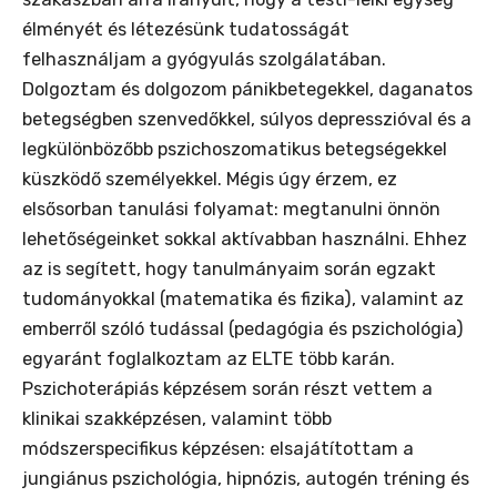
élményét és létezésünk tudatosságát
felhasználjam a gyógyulás szolgálatában.
Dolgoztam és dolgozom pánikbetegekkel, daganatos
betegségben szenvedőkkel, súlyos depresszióval és a
legkülönbözőbb pszichoszomatikus betegségekkel
küszködő személyekkel. Mégis úgy érzem, ez
elsősorban tanulási folyamat: megtanulni önnön
lehetőségeinket sokkal aktívabban használni. Ehhez
az is segített, hogy tanulmányaim során egzakt
tudományokkal (matematika és fizika), valamint az
emberről szóló tudással (pedagógia és pszichológia)
egyaránt foglalkoztam az ELTE több karán.
Pszichoterápiás képzésem során részt vettem a
klinikai szakképzésen, valamint több
módszerspecifikus képzésen: elsajátítottam a
jungiánus pszichológia, hipnózis, autogén tréning és