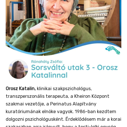
Orosz Katalin,
klinikai szakpszichológus,
transzperszonális terapeuta, a Kheiron Központ
szakmai vezetője, a Perinatus Alapítvány
kuratóriumának elnöke vagyok. 1986-ban kezdtem
dolgozni pszichológusként. Érdeklődésem már a korai
szakaszban arra irányult, hogy a testi-lelki egység