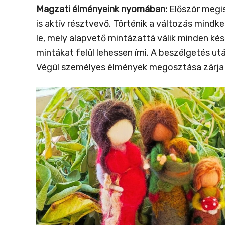
Magzati élményeink nyomában:
Először megis
is aktív résztvevő. Történik a változás mind
le, mely alapvető mintázattá válik minden k
mintákat felül lehessen írni. A beszélgetés ut
Végül személyes élmények megosztása zárja 