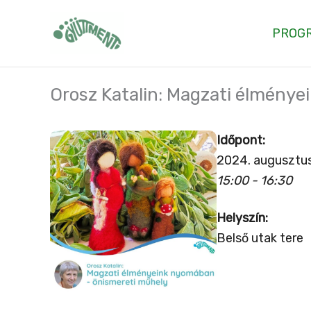
Skip
to
PROG
content
Orosz Katalin: Magzati élmény
Időpont:
2024. augusztus
15:00 - 16:30
Helyszín:
Belső utak tere