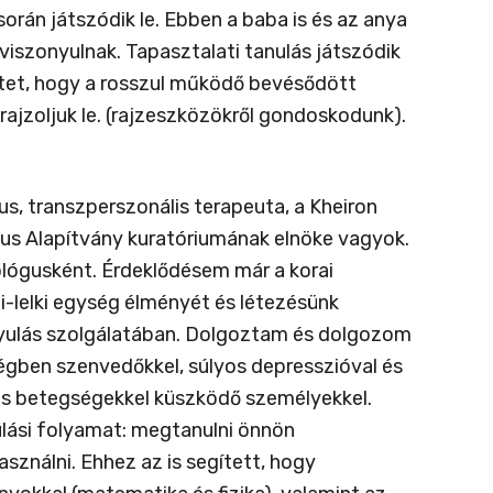
orán játszódik le. Ebben a baba is és az anya
viszonyulnak. Tapasztalati tanulás játszódik
etet, hogy a rosszul működő bevésődött
 rajzoljuk le. (rajzeszközökről gondoskodunk).
us, transzperszonális terapeuta, a Kheiron
tus Alapítvány kuratóriumának elnöke vagyok.
lógusként. Érdeklődésem már a korai
ti-lelki egység élményét és létezésünk
yulás szolgálatában. Dolgoztam és dolgozom
gben szenvedőkkel, súlyos depresszióval és
s betegségekkel küszködő személyekkel.
ulási folyamat: megtanulni önnön
sználni. Ehhez az is segített, hogy