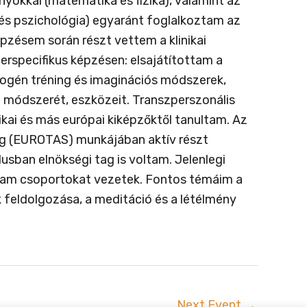
okkal (matematika és fizika), valamint az
és pszichológia) egyaránt foglalkoztam az
pzésem során részt vettem a klinikai
rspecifikus képzésen: elsajátítottam a
utogén tréning és imaginációs módszerek,
 módszerét, eszközeit. Transzperszonális
ikai és más európai kiképzőktől tanultam. Az
ég (EUROTAS) munkájában aktív részt
usban elnökségi tag is voltam. Jelenlegi
agam csoportokat vezetek. Fontos témáim a
yek feldolgozása, a meditáció és a létélmény
Next Event
→