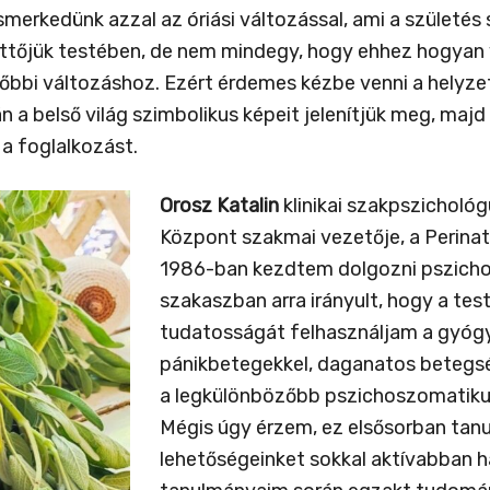
merkedünk azzal az óriási változással, ami a születés s
kettőjük testében, de nem mindegy, hogy ehhez hogyan 
ésőbbi változáshoz. Ezért érdemes kézbe venni a helyz
án a belső világ szimbolikus képeit jelenítjük meg, majd
a foglalkozást.
Orosz Katalin
klinikai szakpszichológ
Központ szakmai vezetője, a Perina
1986-ban kezdtem dolgozni pszicho
szakaszban arra irányult, hogy a tes
tudatosságát felhasználjam a gyóg
pánikbetegekkel, daganatos betegsé
a legkülönbözőbb pszichoszomatiku
Mégis úgy érzem, ez elsősorban tan
lehetőségeinket sokkal aktívabban ha