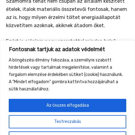
Számomra tehát nem csupán az általam készített
ételek, italok materiális összetevői fontosak, hanem
az is, hogy milyen érzelmi töltet energiaállapotát
közvetítem azoknak, akiknek átadom őket.
Ezért is ajánlom nagy szeretettel minden belső
Fontosnak tartjuk az adatok védelmét
harmóniáját megteremteni kívánó embertársamnak
az élő energiával való táplálkozás egyénre szabott,
A böngészési élmény fokozása, a személyre szabott
harmóniába rendező instrukcióiról szóló
hirdetések vagy tartalmak megjelenítése, valamint a
előadásaimat, tanfolyamaimat!
forgalom elemzése érdekében sütiket (cookie) használunk.
A "Mindet elfogadom" gombra kattintva hozzájárulhat a
sütik használatához.
Az összes elfogadása
←
Previous Event
Next Event
→
Testreszabás
Gyüttment Találkozó, 2026. augusztus 27-30.,
Csobánkapuszta