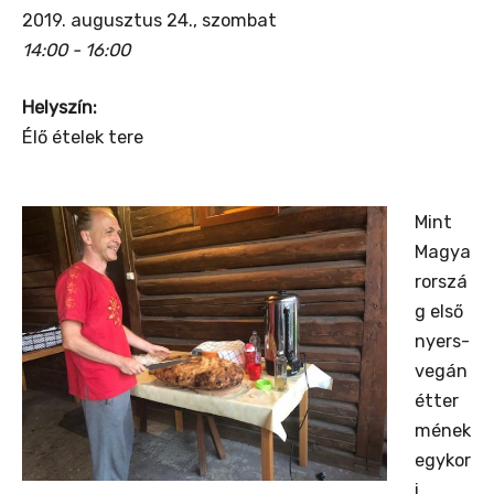
2019. augusztus 24., szombat
14:00 - 16:00
Helyszín:
Élő ételek tere
Mint
Magya
rorszá
g első
nyers-
vegán
étter
mének
egykor
i