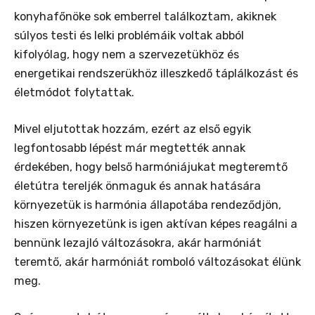
konyhafőnöke sok emberrel találkoztam, akiknek
súlyos testi és lelki problémáik voltak abból
kifolyólag, hogy nem a szervezetükhöz és
energetikai rendszerükhöz illeszkedő táplálkozást és
életmódot folytattak.
Mivel eljutottak hozzám, ezért az első egyik
legfontosabb lépést már megtették annak
érdekében, hogy belső harmóniájukat megteremtő
életútra tereljék önmaguk és annak hatására
környezetük is harmónia állapotába rendeződjön,
hiszen környezetünk is igen aktívan képes reagálni a
bennünk lezajló változásokra, akár harmóniát
teremtő, akár harmóniát romboló változásokat élünk
meg.