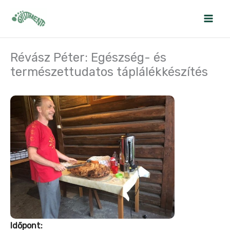
Skip
to
content
Révász Péter: Egészség- és
természettudatos táplálékkészítés
Időpont: