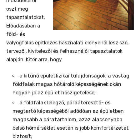
működéséről
oszt meg
tapasztalatokat.
Előadásában a
föld- és
vályogfalas építkezés használati előnyeiről lesz szó,
tervezői, kivitelezői és felhasználói tapasztalatok
alapján. Kitér arra, hogy
a kitűnő épületfizikai tulajdonságok, a vastag
földfalak magas hőtároló képességének okán
hogyan jó az épület hőszigetelése;
a földfalak lélegző, páraáteresztő- és
megtartó képességéből adódóan az épületben
magasabb a páratartalom, azaz alacsonyabb
belső hőmérséklet esetén is jobb komfortérzetet
biztosít;