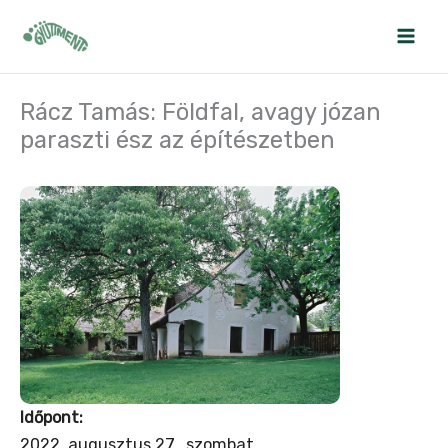
Skip
to
content
Rácz Tamás: Földfal, avagy józan
paraszti ész az építészetben
Időpont:
2022. augusztus 27., szombat