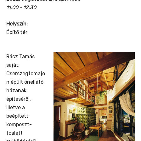
11:00 - 12:30
Helyszín:
Építő tér
Rácz Tamás
saját,
Cserszegtomajo
n épült önellátó
házának
építéséről,
illetve a
beépített
komposzt-
toalett