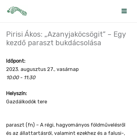
Skip
to
content
Pirisi Ákos: „Azanyjaköcsögit” – Egy
kezdő paraszt bukdácsolása
Időpont:
2023. augusztus 27., vasárnap
10:00 - 11:30
Helyszín:
Gazdálkodók tere
paraszt (fn) – A régi, hagyományos földművelésről
és az állattartásról, valamint ezekhez és a falusi-,