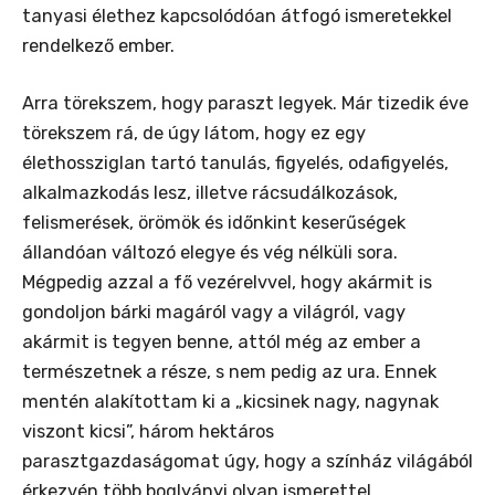
tanyasi élethez kapcsolódóan átfogó ismeretekkel
rendelkező ember.
Arra törekszem, hogy paraszt legyek. Már tizedik éve
törekszem rá, de úgy látom, hogy ez egy
élethossziglan tartó tanulás, figyelés, odafigyelés,
alkalmazkodás lesz, illetve rácsudálkozások,
felismerések, örömök és időnkint keserűségek
állandóan változó elegye és vég nélküli sora.
Mégpedig azzal a fő vezérelvvel, hogy akármit is
gondoljon bárki magáról vagy a világról, vagy
akármit is tegyen benne, attól még az ember a
természetnek a része, s nem pedig az ura. Ennek
mentén alakítottam ki a „kicsinek nagy, nagynak
viszont kicsi”, három hektáros
parasztgazdaságomat úgy, hogy a színház világából
érkezvén több boglyányi olyan ismerettel