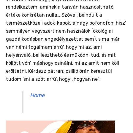
rendelkeztem, aminek a tanyán hasznosítható
értéke konkrétan nulla… Szóval, beindult a
természetközeli adok-kapok, a nagy pofonofon, hisz’
semmilyen vegyszert nem használok (ökológiai
gazdálkodásban engedélyezettet sem), s ma már
van némi fogalmam arrú’, hogy mi az, ami
helyénvaló, beilleszthető és működni tud, és mit
köllött vón’ máshogy csinálni, mi az amit nem köll
erőltetni. Kérdezz bátran, csillió órán keresztül
tudom ’sni a szót arrú’, hogy „hogyan ne”…
Home