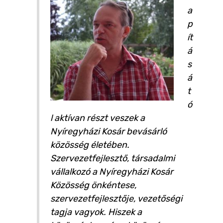
a
p
ít
á
s
á
t
ó
l aktívan részt veszek a
Nyíregyházi Kosár bevásárló
közösség életében.
Szervezetfejlesztő, társadalmi
vállalkozó a Nyíregyházi Kosár
Közösség önkéntese,
szervezetfejlesztője, vezetőségi
tagja vagyok. Hiszek a