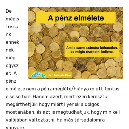
De
mégis
fussu
nk
ennek
neki
még
egysz
er: A
pénz
elmélete nem a pénz megléte/hiánya miatt fontos
első sorban. Hanem azért, mert ezen keresztül
megérthetjük, hogy miért ilyenek a dolgok
mostanában, és azt is megtudhatjuk, hogy min kell
valójában változtatni, ha más társadalomra
vágyunk.