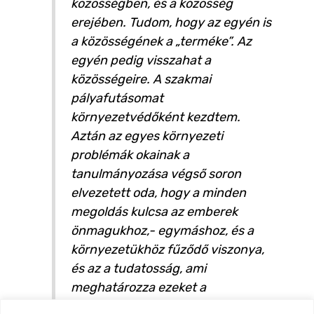
közösségben, és a közösség
erejében. Tudom, hogy az egyén is
a közösségének a „terméke”. Az
egyén pedig visszahat a
közösségeire. A szakmai
pályafutásomat
környezetvédőként kezdtem.
Aztán az egyes környezeti
problémák okainak a
tanulmányozása végső soron
elvezetett oda, hogy a minden
megoldás kulcsa az emberek
önmagukhoz,- egymáshoz, és a
környezetükhöz fűződő viszonya,
és az a tudatosság, ami
meghatározza ezeket a
viszonyokat. Ezért érdekelnek a