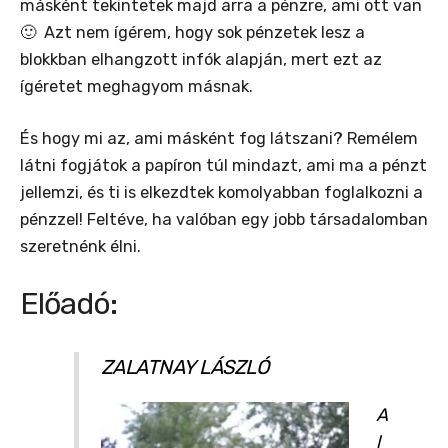
másként tekintetek majd arra a pénzre, ami ott van
🙂 Azt nem ígérem, hogy sok pénzetek lesz a
blokkban elhangzott infók alapján, mert ezt az
ígéretet meghagyom másnak.
És hogy mi az, ami másként fog látszani? Remélem
látni fogjátok a papíron túl mindazt, ami ma a pénzt
jellemzi, és ti is elkezdtek komolyabban foglalkozni a
pénzzel! Feltéve, ha valóban egy jobb társadalomban
szeretnénk élni.
Előadó:
ZALATNAY LÁSZLÓ
A
l