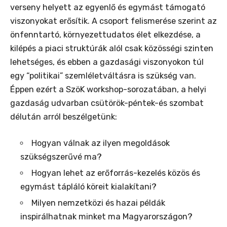
verseny helyett az egyenlő és egymást támogató
viszonyokat erősítik. A csoport felismerése szerint az
önfenntartó, környezettudatos élet elkezdése, a
kilépés a piaci struktúrák alól csak közösségi szinten
lehetséges, és ebben a gazdasági viszonyokon túl
egy “politikai” szemléletváltásra is szükség van.
Éppen ezért a SzöK workshop-sorozatában, a helyi
gazdaság udvarban csütörök-péntek-és szombat
délután arról beszélgetünk:
Hogyan válnak az ilyen megoldások
szükségszerűvé ma?
Hogyan lehet az erőforrás-kezelés közös és
egymást tápláló köreit kialakítani?
Milyen nemzetközi és hazai példák
inspirálhatnak minket ma Magyarországon?