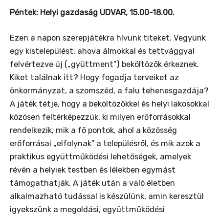
Péntek: Helyi gazdaság UDVAR, 15.00-18.00.
Ezen a napon szerepjátékra hívunk titeket. Vegyünk
egy kistelepülést, ahova álmokkal és tettvággyal
felvértezve új („gyüttment”) beköltözők érkeznek.
Kiket találnak itt? Hogy fogadja terveiket az
önkormányzat, a szomszéd, a falu tehenesgazdája?
A játék tétje, hogy a beköltözőkkel és helyi lakosokkal
közösen feltérképezzük, ki milyen erőforrásokkal
rendelkezik, mik a fő pontok, ahol a közösség
erőforrásai „elfolynak” a településről, és mik azok a
praktikus együttműködési lehetőségek, amelyek
révén a helyiek testben és lélekben egymást
támogathatják. A játék után a való életben
alkalmazható tudással is készülünk, amin keresztül
igyekszünk a megoldási, együttműködési