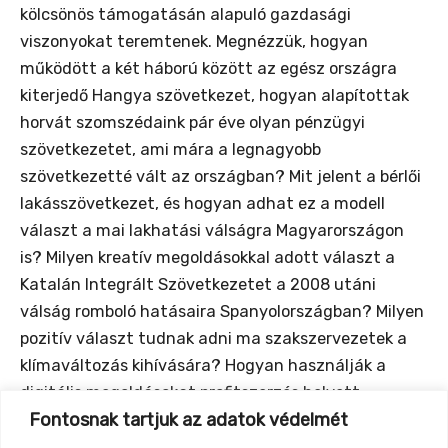
kölcsönös támogatásán alapuló gazdasági
viszonyokat teremtenek. Megnézzük, hogyan
működött a két háború között az egész országra
kiterjedő Hangya szövetkezet, hogyan alapítottak
horvát szomszédaink pár éve olyan pénzügyi
szövetkezetet, ami mára a legnagyobb
szövetkezetté vált az országban? Mit jelent a bérlői
lakásszövetkezet, és hogyan adhat ez a modell
választ a mai lakhatási válságra Magyarországon
is? Milyen kreatív megoldásokkal adott választ a
Katalán Integrált Szövetkezetet a 2008 utáni
válság romboló hatásaira Spanyolországban? Milyen
pozitív választ tudnak adni ma szakszervezetek a
klímaváltozás kihívására? Hogyan használják a
digitális megoldásokat profitszerzés helyett
Fontosnak tartjuk az adatok védelmét
közösségi megoldásokra a platform-szövetkezetek?
A kiscsoportos, egy-egy témára fókuszáló