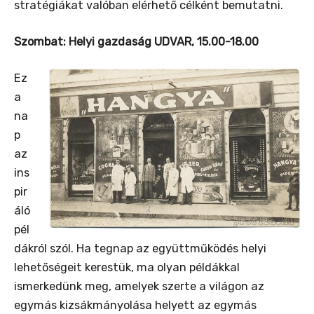
stratégiákat valóban elérhető célként bemutatni.
Szombat: Helyi gazdaság UDVAR, 15.00-18.00
Ez
a
na
p
az
ins
pir
áló
pél
dákról szól. Ha tegnap az együttműködés helyi
lehetőségeit kerestük, ma olyan példákkal
ismerkedünk meg, amelyek szerte a világon az
egymás kizsákmányolása helyett az egymás