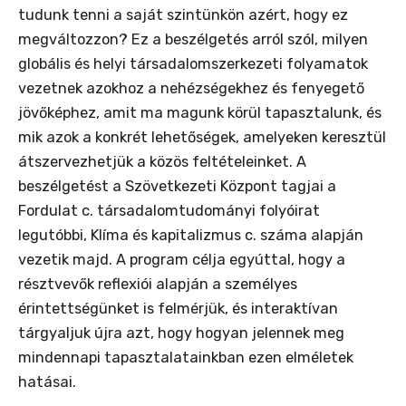
tudunk tenni a saját szintünkön azért, hogy ez
megváltozzon? Ez a beszélgetés arról szól, milyen
globális és helyi társadalomszerkezeti folyamatok
vezetnek azokhoz a nehézségekhez és fenyegető
jövőképhez, amit ma magunk körül tapasztalunk, és
mik azok a konkrét lehetőségek, amelyeken keresztül
átszervezhetjük a közös feltételeinket. A
beszélgetést a Szövetkezeti Központ tagjai a
Fordulat c. társadalomtudományi folyóirat
legutóbbi, Klíma és kapitalizmus c. száma alapján
vezetik majd. A program célja egyúttal, hogy a
résztvevők reflexiói alapján a személyes
érintettségünket is felmérjük, és interaktívan
tárgyaljuk újra azt, hogy hogyan jelennek meg
mindennapi tapasztalatainkban ezen elméletek
hatásai.