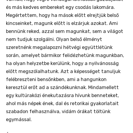
és más kedves embereket egy csodás lakomára.
Megértettem, hogy ha mások előtt elrejtjük belső
kincseinket, magunk előtt is elzárjuk azokat. Ami
bennünk reked, azzal sem magunkat, sem a világot
nem tudjuk szolgálni. Olyan belső élményt
szeretnénk megalapozni hétvégi együttlétünk
során, amelyet bármikor felidézhetünk magunkban,
ha olyan helyzetbe kerülünk, hogy a nyilvánosság
előtt megszólalhatunk. Azt a képességet tanuljuk
felébreszteni bensőnkben, ami a hangunkon
keresztül erőt ad a szándékunknak. Mindamellett
egy kultúraközi énekutazásra hívunk benneteket,
ahol más népek ének, dal és retorikai gyakorlatait
szabadon felhasználva, vidám órákat töltünk
egymással.