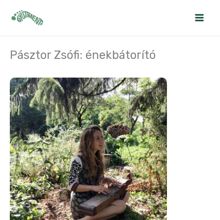
Skip
to
content
Pásztor Zsófi: énekbátorító