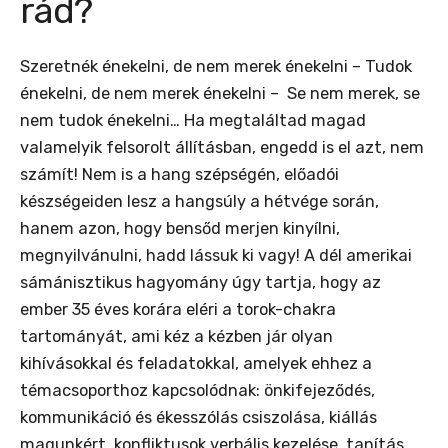
rád?
Szeretnék énekelni, de nem merek énekelni – Tudok
énekelni, de nem merek énekelni – Se nem merek, se
nem tudok énekelni… Ha megtaláltad magad
valamelyik felsorolt állításban, engedd is el azt, nem
számít! Nem is a hang szépségén, előadói
készségeiden lesz a hangsúly a hétvége során,
hanem azon, hogy bensőd merjen kinyílni,
megnyilvánulni, hadd lássuk ki vagy! A dél amerikai
sámánisztikus hagyomány úgy tartja, hogy az
ember 35 éves korára eléri a torok-chakra
tartományát, ami kéz a kézben jár olyan
kihívásokkal és feladatokkal, amelyek ehhez a
témacsoporthoz kapcsolódnak: önkifejeződés,
kommunikáció és ékesszólás csiszolása, kiállás
magunkért, konfliktusok verbális kezelése, tanítás…