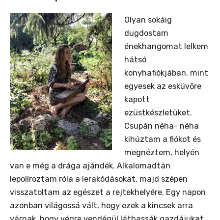
Olyan sokáig
dugdostam
énekhangomat lelkem
hátsó
konyhafiókjában, mint
egyesek az esküvőre
kapott
ezüstkészletüket.
Csupán néha- néha
kihúztam a fiókot és
megnéztem, helyén
van e még a drága ajándék. Alkalomadtán
lepolíroztam róla a lerakódásokat, majd szépen
visszatoltam az egészet a rejtekhelyére. Egy napon
azonban világossá vált, hogy ezek a kincsek arra
várnak, hogy végre vendégül láthassák gazdájukat