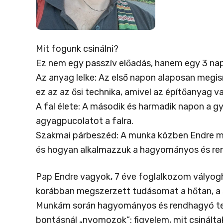
Mit fogunk csinálni?
Ez nem egy passzív előadás, hanem egy 3 napo
Az anyag lelke: Az első napon alaposan megism
ez az az ősi technika, amivel az építőanyag va
A fal élete: A második és harmadik napon a gy
agyagpucolatot a falra.
Szakmai párbeszéd: A munka közben Endre meg
és hogyan alkalmazzuk a hagyományos és ren
Pap Endre vagyok, 7 éve foglalkozom vályogh
korábban megszerzett tudásomat a hőtan, a s
Munkám során hagyományos és rendhagyó tech
bontásnál „nyomozok”: figyelem, mit csináltak 