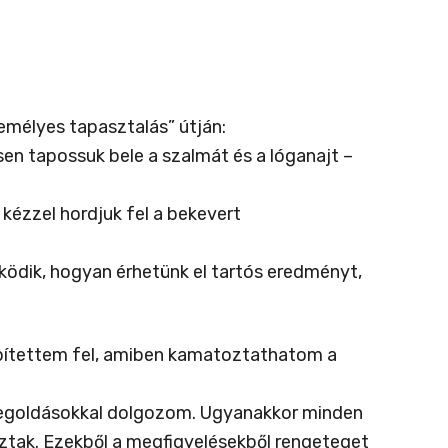
emélyes tapasztalás” útján:
sen tapossuk bele a szalmát és a lóganajt –
 kézzel hordjuk fel a bekevert
ködik, hogyan érhetünk el tartós eredményt,
építettem fel, amiben kamatoztathatom a
megoldásokkal dolgozom. Ugyanakkor minden
ibáztak. Ezekből a megfigyelésekből rengeteget