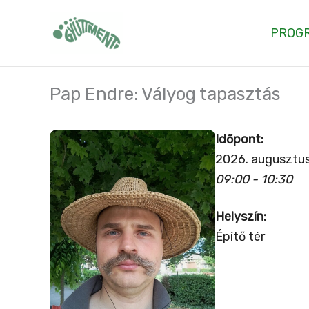
Skip
to
PROG
content
Pap Endre: Vályog tapasztás
Időpont:
2026. augusztus
09:00 - 10:30
Helyszín:
Építő tér