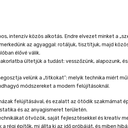
s, intenzív közös alkotás. Endre elvezet minket a „sz
erkedünk az agyaggal: rotáljuk, tisztítjuk, majd közö
lóban élővé válik.
akorlatba ültetjük a tudást: vesszőzünk, alapozunk, és
osztja velünk a „titkokat”: melyik technika miért mű
dhagyó módszereket a modern felújításoknál.
ázak felújításával, és ezalatt az ötödik szakmámat 
tatika és az anyagismeret területén.
nikákat ötvözök, saját fejlesztésekkel és kreatív 
a régi építők, mi állta ki az idő próbáját, és miben h