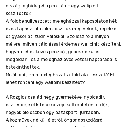
ország leghidegebb pontján – egy walipinit
készítettek.
A földbe süllyesztett melegházzal kapcsolatos hét
éves tapasztalatukat osztják meg velünk, képekkel
és gyakorlati tudnivalókkal. Szó lesz róla milyen
mélyre, milyen tájolással érdemes walipinit készíteni,
hogyan lehet kevés pénzből, gépek nélkül is
megoldani, és a melegház éves vetési naptárába is
betekinthettek.
Mitől jobb, ha a melegházat a föld alá tesszük? El
lehet rontani egy walipini készítést?
A Rozgics család négy gyermekével nyolcadik
esztendeje él Istenemezeje külterületén, erdők,
hegyek ölelésében egy patakparti jurtában.
A közművek nélküli életről, öngondoskodásról,