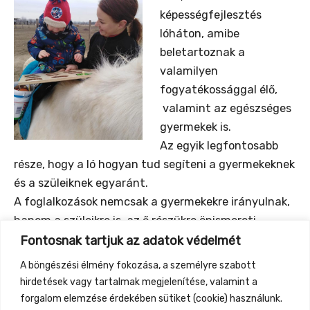
képességfejlesztés
lóháton, amibe
beletartoznak a
valamilyen
fogyatékossággal élő,
valamint az egészséges
gyermekek is.
Az egyik legfontosabb
része, hogy a ló hogyan tud segíteni a gyermekeknek
és a szüleiknek egyaránt.
A foglalkozások nemcsak a gyermekekre irányulnak,
hanem a szüleikre is, az ő részükre önismereti
tréninget kínálunk.
Fontosnak tartjuk az adatok védelmét
Akik a foglalkozásokat tartják:
Katona Ágnes
A böngészési élmény fokozása, a személyre szabott
alternatív képességfejlesztő lovasterapeuta és
hirdetések vagy tartalmak megjelenítése, valamint a
Csajbók Ivett, gyógypedagógus és képességfejlesztő
forgalom elemzése érdekében sütiket (cookie) használunk.