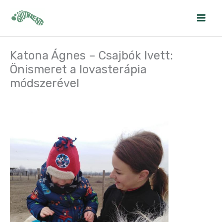
Skip
to
content
Katona Ágnes – Csajbók Ivett:
Önismeret a lovasterápia
módszerével