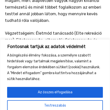
magam, mert alapvetően vagyok nagyon kíváncsi
természetű és minél többet foglalkozom az emberi
testtel annál jobban látom, hogy mennyire kevés
tudható róla valójában.
Végzettségeim: Életmód tanácsadó (Elte rekreáció
msc), Fitoterapeuta, alternatív fizioterapeuta és
Fontosnak tartjuk az adatok védelmét
életmód tanácsadó természetgyógyász, Herbál
labdacs, làvaköves, svéd, thai, rebozo, shiatsu és
A böngészési élmény fokozása, a személyre szabott
talp masszőr, Köpöly, triggerpont, test- és fül-
hirdetések vagy tartalmak megjelenítése, valamint a
gyertya terapeuta, Reiki II és Deeksha beavatott
forgalom elemzése érdekében sütiket (cookie) használunk.
A "Mindet elfogadom" gombra kattintva hozzájárulhat a
sütik használatához.
Az összes elfogadása
←
Previous Event
Next Event
→
Testreszabás
Gyüttment Találkozó, 2026. augusztus 27-30.,