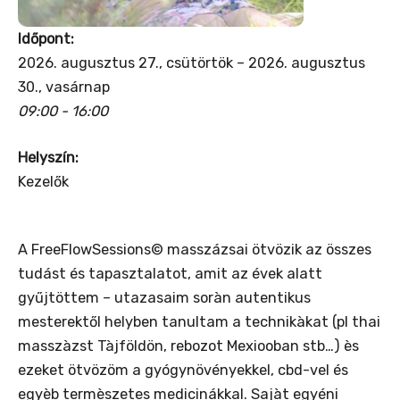
Időpont:
2026. augusztus 27., csütörtök – 2026. augusztus
30., vasárnap
09:00 - 16:00
Helyszín:
Kezelők
A FreeFlowSessions© masszázsai ötvözik az összes
tudást és tapasztalatot, amit az évek alatt
gyűjtöttem – utazasaim soràn autentikus
mesterektől helyben tanultam a technikàkat (pl thai
masszàzst Tàjföldön, rebozot Mexiooban stb…) ès
ezeket ötvözöm a gyógynövényekkel, cbd-vel és
egyèb termèszetes medicinákkal. Sajàt egyéni