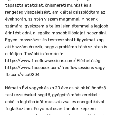
tapasztalatatokat, önismereti munkàt ès a
rengeteg visszajelzést, amik által csiszolódtam az
évek során, szintèn viszem magmmal. Mindenki
számára igyekszem a teljes jelenlétemmel a legjobb
érintést adni, a legalkalmasabb illóolajat használni.
Egyedi masszázst és testreszabott figyelmet kap,
aki hozzám érkezik, hogy a probléma több szinten is
oldódjon. További információ:
https://www.freeflowsessions.com/ Elérhetőség:
https://www.facebook.com/freeflowsessions vagy
fb.com/vica0204
Németh Évi vagyok és kb 20 éve csinàlok különböző
testkezeléseket segitő, gyógyító módszerekkel –
ebből a legtöbb időt masszázzsal és energetikával
foglalkoztam. Folyamatosan tanulok, képzem