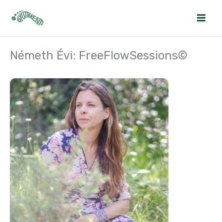
Skip
to
content
Németh Évi: FreeFlowSessions©