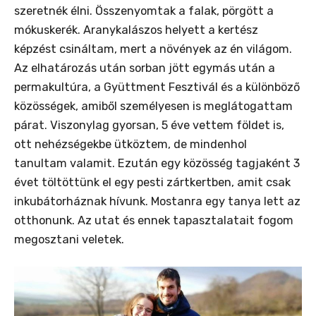
szeretnék élni. Összenyomtak a falak, pörgött a
mókuskerék. Aranykalászos helyett a kertész
képzést csináltam, mert a növények az én világom.
Az elhatározás után sorban jött egymás után a
permakultúra, a Gyüttment Fesztivál és a különböző
közösségek, amiből személyesen is meglátogattam
párat. Viszonylag gyorsan, 5 éve vettem földet is,
ott nehézségekbe ütköztem, de mindenhol
tanultam valamit. Ezután egy közösség tagjaként 3
évet töltöttünk el egy pesti zártkertben, amit csak
inkubátorháznak hívunk. Mostanra egy tanya lett az
otthonunk. Az utat és ennek tapasztalatait fogom
megosztani veletek.