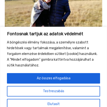
Fontosnak tartjuk az adatok védelmét
A böngészési élmény fokozása, a személyre szabott
hirdetések vagy tartalmak megjelenítése, valamint a
forgalom elemzése érdekében sütiket (cookie) használunk.
A "Mindet elfogadom" gombra kattintva hozzájárulhat a
sütik használatához.
Az összes elfogadása
←
Previous Event
Next Event
→
Testreszabás
Gyüttment Találkozó, 2026. augusztus 27-30.,
Csobánkapuszta
Elutasít