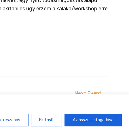
 helyett egy nyílt, tudásmegosztás alapú
alakítani és úgy érzem a kaláka/workshop erre
Next Event
→
uszta
streszabás
Elutasít
Az összes elfogadása