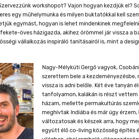
zervezzünk workshopot? Vajon hogyan kezdjük el? Sok 
eres egy műhelymunka és milyen buktatókkal kell szemb
tjük egymást, hogyan is lehet mindenkinek megfelelni. 
s fekete-öves házigazda, akihez örömmel jár vissza a b
össégi vállalkozás inspiráló tanításairól is, mint a de
Nagy-Mélykúti Gergő vagyok, Csobá
szerettem bele a kezdeményezésbe, r
vissza is adni belőle. Két éve tanyán
tanfolyamon, kalákán is részt vettem 
házam, mellette permakultúrás szemlél
meghívtak Indiába és már úgy érzem, 
változatosak és készek arra, hogy m
együtt élő co-living közösség építés