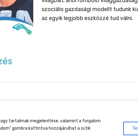
világban, ahol romboló világgazdaság
szociális gazdasági modellt tudunk ki
az egyik legjobb eszközzé tud válni.
tment Találkozó, 2026. augusztus 27-30., Csobánkap
agy tartalmak megjelenítése, valamint a forgalom
adom" gombra kattintva hozzájárulhat a sütik
Te