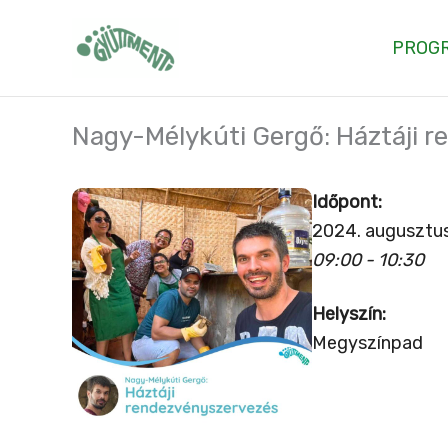
Skip
to
PROG
content
Nagy-Mélykúti Gergő: Háztáji 
Időpont:
2024. augusztu
09:00 - 10:30
Helyszín:
Megyszínpad