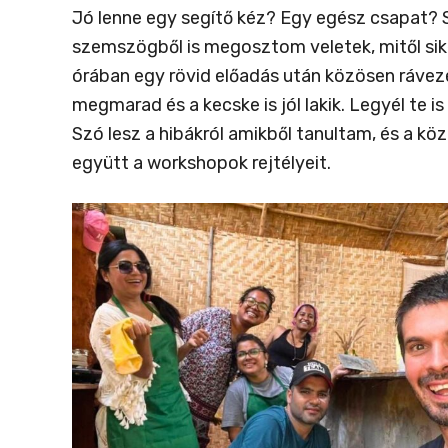
Jó lenne egy segítő kéz? Egy egész csapat? S
szemszögből is megosztom veletek, mitől sik
órában egy rövid előadás után közösen ráveze
megmarad és a kecske is jól lakik. Legyél te i
Szó lesz a hibákról amikből tanultam, és a köz
együtt a workshopok rejtélyeit.