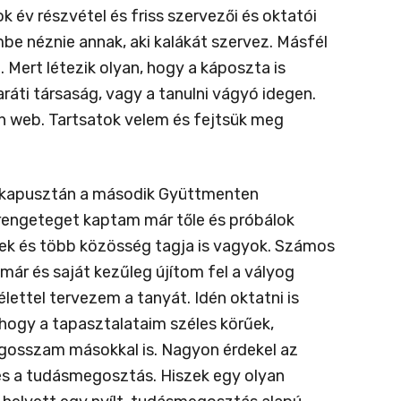
év részvétel és friss szervezői és oktatói
e néznie annak, aki kalákát szervez. Másfél
Mert létezik olyan, hogy a káposzta is
aráti társaság, vagy a tanulni vágyó idegen.
sign web. Tartsatok velem és fejtsük meg
nkapusztán a második Gyüttmenten
engeteget kaptam már tőle és próbálok
 élek és több közösség tagja is vagyok. Számos
már és saját kezűleg újítom fel a vályog
ettel tervezem a tanyát. Idén oktatni is
hogy a tapasztalataim széles körűek,
egosszam másokkal is. Nagyon érdekel az
 és a tudásmegosztás. Hiszek egy olyan