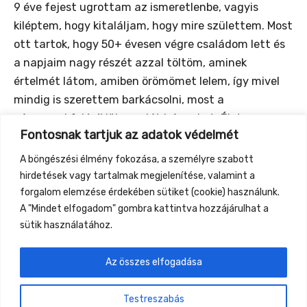
9 éve fejest ugrottam az ismeretlenbe, vagyis
kiléptem, hogy kitaláljam, hogy mire születtem. Most
ott tartok, hogy 50+ évesen végre családom lett és
a napjaim nagy részét azzal töltöm, aminek
értelmét látom, amiben örömömet lelem, így mivel
mindig is szerettem barkácsolni, most a
párommal felépítjük a saját házunkat. Életem
Fontosnak tartjuk az adatok védelmét
mázlija, hogy ő építészmérnök, nélküle eszembe nem
jutott volna belefogni egy ilyen őrültségbe 😉.
A böngészési élmény fokozása, a személyre szabott
hirdetések vagy tartalmak megjelenítése, valamint a
http://www.kleh.hu
forgalom elemzése érdekében sütiket (cookie) használunk.
A "Mindet elfogadom" gombra kattintva hozzájárulhat a
sütik használatához.
Az összes elfogadása
←
Previous Event
Next Event
→
Testreszabás
Gyüttment Találkozó, 2026. augusztus 27-30.,