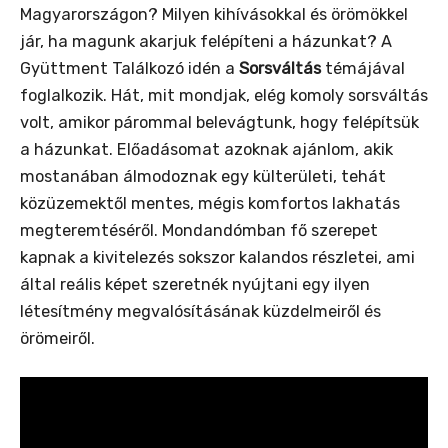
Magyarországon? Milyen kihívásokkal és örömökkel
jár, ha magunk akarjuk felépíteni a házunkat? A
Gyüttment Találkozó idén a
Sorsváltás
témájával
foglalkozik. Hát, mit mondjak, elég komoly sorsváltás
volt, amikor párommal belevágtunk, hogy felépítsük
a házunkat. Előadásomat azoknak ajánlom, akik
mostanában álmodoznak egy külterületi, tehát
közüzemektől mentes, mégis komfortos lakhatás
megteremtéséről. Mondandómban fő szerepet
kapnak a kivitelezés sokszor kalandos részletei, ami
által reális képet szeretnék nyújtani egy ilyen
létesítmény megvalósításának küzdelmeiről és
örömeiről.