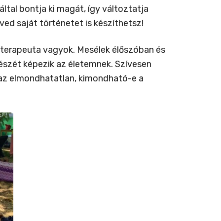
tal bontja ki magát, így változtatja
ed saját történetet is készíthetsz!
eterapeuta vagyok. Mesélek élőszóban és
észét képezik az életemnek. Szívesen
 az elmondhatatlan, kimondható-e a