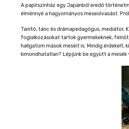
A papírszínház egy Japánból eredő történetme
élménnyé a hagyományos meseolvasást. Próbálj
Tanító, tánc és drámapedagógus, mediátor, 
foglalkozásokat tartok gyermekeknek, felnőt
hallgatom mások meséit is. Mindig érdekelt,
kimondhatatlan? Lépjünk be együtt a mesék v