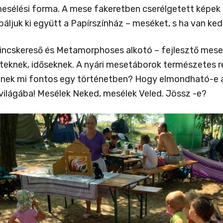
sélési forma. A mese fakeretben cserélgetett képek ál
uk ki együtt a Papírszínház – meséket, s ha van kedv
Kincskereső és Metamorphoses alkotó – fejlesztő mes
teknek, időseknek. A nyári mesetáborok természetes r
 kinek mi fontos egy történetben? Hogy elmondható-e
ilágába! Mesélek Neked, mesélek Veled. Jössz -e?