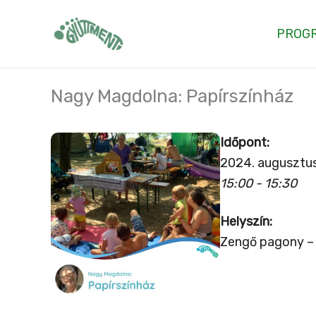
Skip
to
PROG
content
Nagy Magdolna: Papírszínház
Időpont:
2024. augusztus
15:00 - 15:30
Helyszín:
Zengő pagony – 