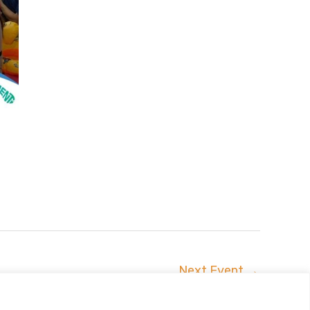
Next Event
→