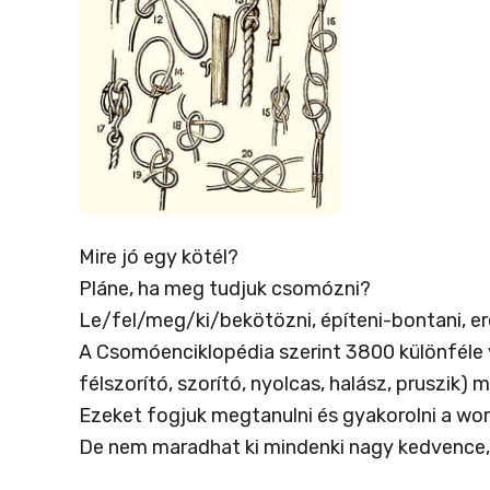
Mire jó egy kötél?
Pláne, ha meg tudjuk csomózni?
Le/fel/meg/ki/bekötözni, építeni-bontani, ere
A Csomóenciklopédia szerint 3800 különféle vá
félszorító, szorító, nyolcas, halász, pruszik
Ezeket fogjuk megtanulni és gyakorolni a wo
De nem maradhat ki mindenki nagy kedvence