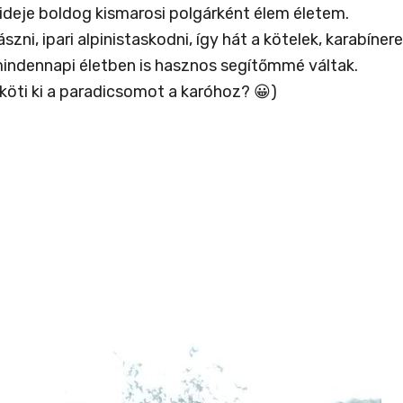
ideje boldog kismarosi polgárként élem életem.
zni, ipari alpinistaskodni, így hát a kötelek, karabí
 mindennapi életben is hasznos segítőmmé váltak.
 köti ki a paradicsomot a karóhoz? 😀)