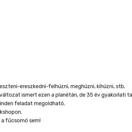
szteni-ereszkedni-felhúzni, meghúzni, kihúzni, stb.
ltozat ismert ezen a planétán, de 35 év gyakorlati tapa
) minden feladat megoldható.
rkshopon.
, a fűcsomó sem!