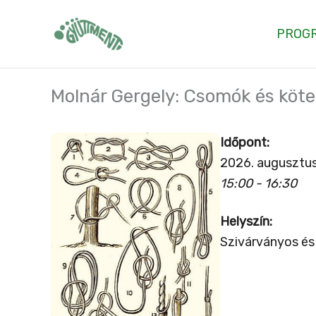
Skip
to
PROG
content
Molnár Gergely: Csomók és köt
Időpont:
2026. augusztus
15:00 - 16:30
Helyszín:
Szivárványos és