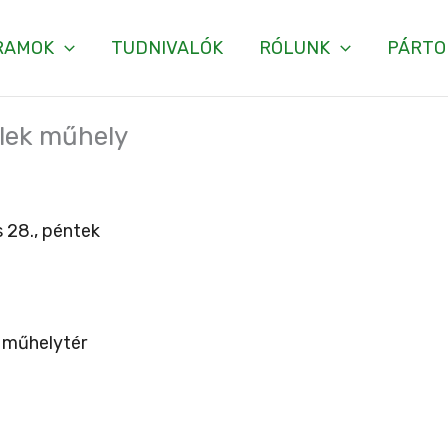
RAMOK
TUDNIVALÓK
RÓLUNK
PÁRTO
elek műhely
 28., péntek
 műhelytér