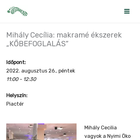
Skip
to
content
Mihály Cecília: makramé ékszerek
„KŐBEFOGLALÁS”
Időpont:
2022. augusztus 26., péntek
11:00 - 12:30
Helyszín:
Piactér
Mihály Cecilia
vagyok a Nyimi Öko