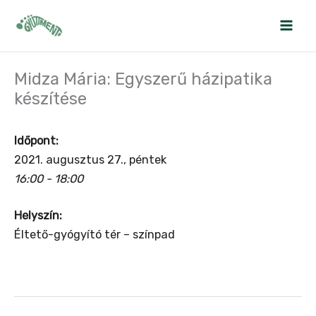
Skip
to
content
Midza Mária: Egyszerű házipatika
készítése
Időpont:
2021. augusztus 27., péntek
16:00 - 18:00
Helyszín:
Éltető-gyógyító tér – színpad