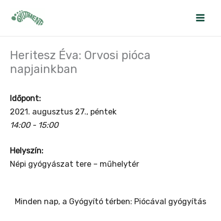
Skip
to
content
Heritesz Éva: Orvosi pióca
napjainkban
Időpont:
2021. augusztus 27., péntek
14:00 - 15:00
Helyszín:
Népi gyógyászat tere – műhelytér
Minden nap, a Gyógyító térben: Piócával gyógyítás