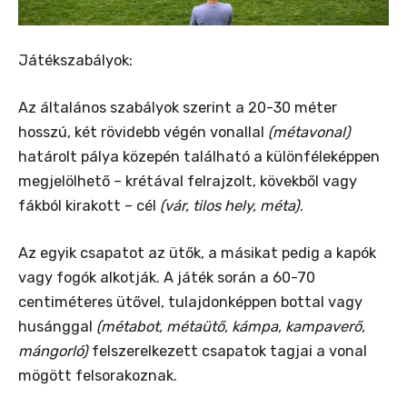
Játékszabályok:
Az általános szabályok szerint a 20-30 méter
hosszú, két rövidebb végén vonallal
(métavonal)
határolt pálya közepén található a különféleképpen
megjelölhető – krétával felrajzolt, kövekből vagy
fákból kirakott – cél
(vár, tilos hely, méta)
.
Az egyik csapatot az ütők, a másikat pedig a kapók
vagy fogók alkotják. A játék során a 60-70
centiméteres ütővel, tulajdonképpen bottal vagy
husánggal
(métabot, métaütő, kámpa, kampaverő,
mángorló)
felszerelkezett csapatok tagjai a vonal
mögött felsorakoznak.