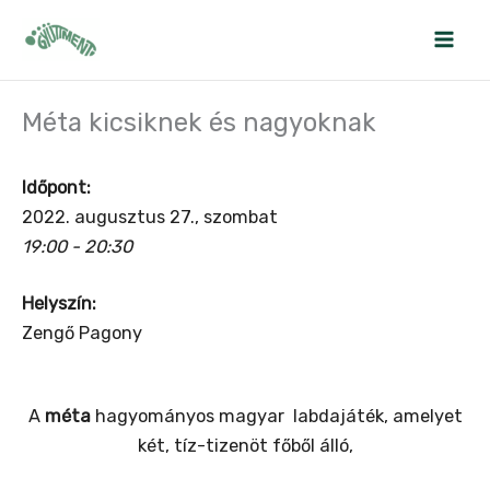
Skip
to
content
Méta kicsiknek és nagyoknak
Időpont:
2022. augusztus 27., szombat
19:00 - 20:30
Helyszín:
Zengő Pagony
A
méta
hagyományos magyar labdajáték, amelyet
két, tíz-tizenöt főből álló,