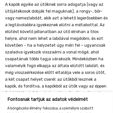
A kapók egyike az ütőknek sorra adogatja (vagy az
ütőjátékosok dobják fel maguknak), a rongy-, bőr-
vagy nemezlabdát, akik azt a lehető legerősebben és
a legtávolabbra igyekeznek elütni a métabottal. Az
elütést követő pillanatban az ütő elrohan a tilos
helyre, ahol nem lehet a labdával megdobni, és ezt
követően – ha a helyzetet úgy méri fel – ugyancsak
szaladva igyekszik visszaérni a vonal mögé, ahol
csapatának többi tagja várakozik. Mindeközben ha
valamelyik fogó elkapja az általa elütött labdát, és
még visszaérkezése előtt eltalálja vele a soros ütőt,
a két csapat helyet cserél: az ütőkből lesznek a
kapók, és fordítva, a kapókból az ütők vagy az éppen
futó játékosból fogoly lesz. Ha a fogók egyike még
Fontosnak tartjuk az adatok védelmét
röptében elkapja a labdát, ugyancsak szerepet
cserél a két csapat.
A böngészési élmény fokozása, a személyre szabott