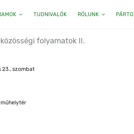
RAMOK
TUDNIVALÓK
RÓLUNK
PÁRTO
közösségi folyamatok II.
 23., szombat
 műhelytér