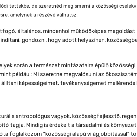
ódi tettekbe, de szeretnéd megismerni a közösségi cselekv
sre, amelynek a részévé válhatsz.
átfogó, általános, mindenhol működőképes megoldást ke
elindítani, gondozni, hogy adott helyszínen, közössé
helyek során a természet mintázataira épülő közösség
, mint például: Mi szeretne megvalósulni az ökoszi
állítani képességeimet, tevékenységemet mellérendel
turális antropológus vagyok, közösségfejlesztő, regene
pító tagja. Mindig is érdekelt a társadalmi és környez
óta foglalkozom “közösségi alapú világjobbítással” t