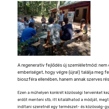
.
A regeneratív fejlődés új szemléletmód: nem 
emberiséget, hogy végre (újra!) találja meg f
bioszféra ellenében, hanem annak szerves ré
Ezen a műhelyen konkrét közösségi terveinket kez
erdőt menteni stb, itt kitalálhatod a módját, megt
indítani szeretnél egy természet- és közösség-gyó