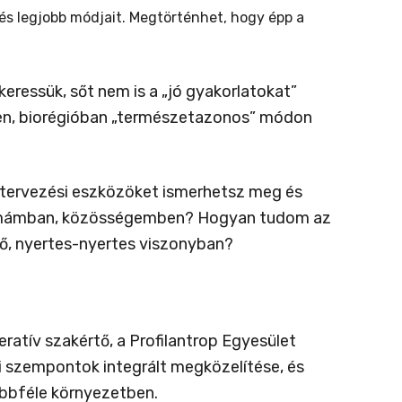
és legjobb módjait. Megtörténhet, hogy épp a
ressük, sőt nem is a „jó gyakorlatokat”
gben, biorégióban „természetazonos” módon
i tervezési eszközöket ismerhetsz meg és
sztémámban, közösségemben? Hogyan tudom az
ő, nyertes-nyertes viszonyban?
ratív szakértő, a Profilantrop Egyesület
eti szempontok integrált megközelítése, és
öbbféle környezetben.