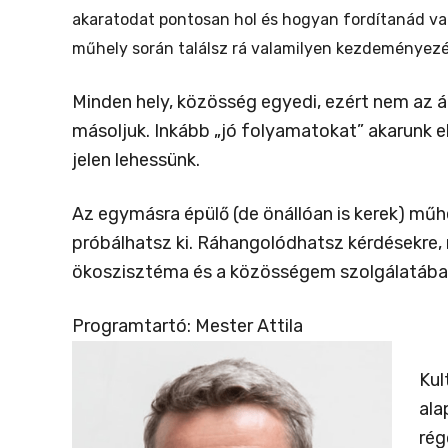
akaratodat pontosan hol és hogyan fordítanád val
műhely során találsz rá valamilyen kezdeményezé
Minden hely, közösség egyedi, ezért nem az 
másoljuk. Inkább „jó folyamatokat” akarunk 
jelen lehessünk.
Az egymásra épülő (de önállóan is kerek) mű
próbálhatsz ki. Ráhangolódhatsz kérdésekre
ökoszisztéma és a közösségem szolgálatába 
Programtartó: Mester Attila
Kul
ala
rég