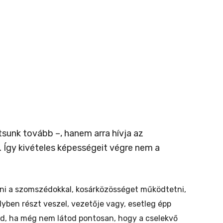
tsunk tovább –, hanem arra hívja az
. Így kivételes képességeit végre nem a
ödni a szomszédokkal, kosárközösséget működtetni,
ben részt veszel, vezetője vagy, esetleg épp
yed, ha még nem látod pontosan, hogy a cselekvő