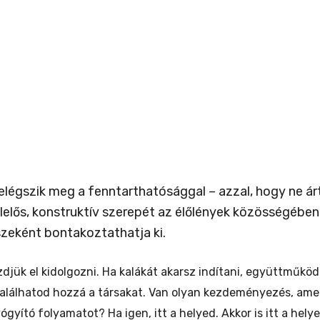
elégszik meg a fenntarthatósággal – azzal, hogy ne ár
elelős, konstruktív szerepét az élőlények közösségében
szeként bontakoztathatja ki.
djük el kidolgozni. Ha kalákát akarsz indítani, együttműk
alálhatod hozzá a társakat. V
an olyan kezdeményezés, amely
gyító folyamatot? Ha igen, itt a helyed. Akkor is itt a hel