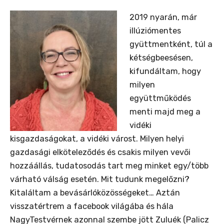
2019 nyarán, már
illúziómentes
gyüttmentként, túl a
kétségbeesésen,
kifundáltam, hogy
milyen
együttműködés
menti majd meg a
vidéki
kisgazdaságokat, a vidéki várost. Milyen helyi
gazdasági elköteleződés és csakis milyen vevői
hozzáállás, tudatosodás tart meg minket egy/több
várható válság esetén. Mit tudunk megelőzni?
Kitaláltam a bevásárlóközösségeket… Aztán
visszatértrem a facebook világába és hála
NagyTestvérnek azonnal szembe jött Zuluék (Palicz