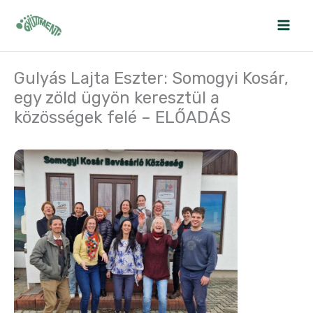
Skip
to
content
Gulyás Lajta Eszter: Somogyi Kosár,
egy zöld ügyön keresztül a
közösségek felé – ELŐADÁS