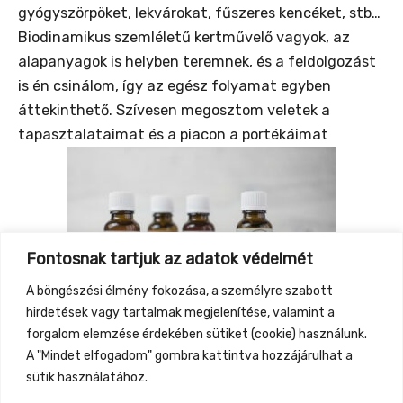
gyógyszörpöket, lekvárokat, fűszeres kencéket, stb…
Biodinamikus szemléletű kertművelő vagyok, az
alapanyagok is helyben teremnek, és a feldolgozást
is én csinálom, így az egész folyamat egyben
áttekinthető. Szívesen megosztom veletek a
tapasztalataimat és a piacon a portékáimat
Fontosnak tartjuk az adatok védelmét
A böngészési élmény fokozása, a személyre szabott
hirdetések vagy tartalmak megjelenítése, valamint a
!
forgalom elemzése érdekében sütiket (cookie) használunk.
A "Mindet elfogadom" gombra kattintva hozzájárulhat a
sütik használatához.