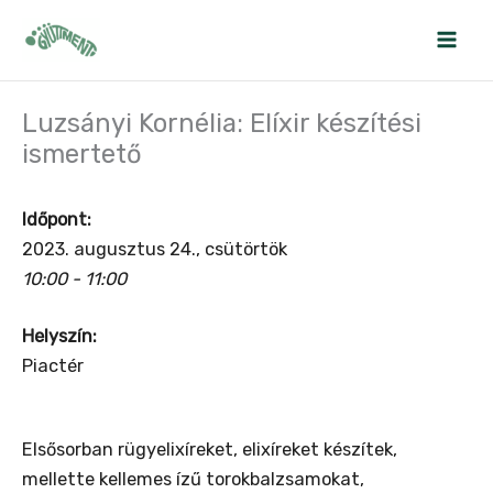
Skip
to
content
Luzsányi Kornélia: Elíxir készítési
ismertető
Időpont:
2023. augusztus 24., csütörtök
10:00 - 11:00
Helyszín:
Piactér
Elsősorban rügyelixíreket, elixíreket készítek,
mellette kellemes ízű torokbalzsamokat,