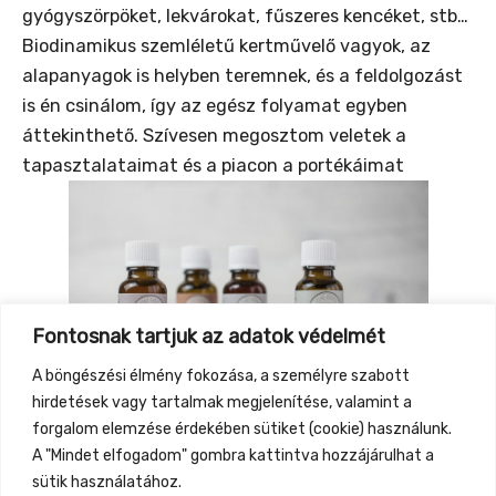
gyógyszörpöket, lekvárokat, fűszeres kencéket, stb…
Biodinamikus szemléletű kertművelő vagyok, az
alapanyagok is helyben teremnek, és a feldolgozást
is én csinálom, így az egész folyamat egyben
áttekinthető. Szívesen megosztom veletek a
tapasztalataimat és a piacon a portékáimat
Fontosnak tartjuk az adatok védelmét
A böngészési élmény fokozása, a személyre szabott
hirdetések vagy tartalmak megjelenítése, valamint a
!
forgalom elemzése érdekében sütiket (cookie) használunk.
A "Mindet elfogadom" gombra kattintva hozzájárulhat a
sütik használatához.