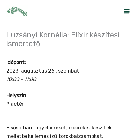
Skip
to
content
Luzsányi Kornélia: Elíxir készítési
ismertető
Időpont:
2023. augusztus 26., szombat
10:00 - 11:00
Helyszín:
Piactér
Elsősorban rügyelixíreket, elixíreket készítek,
mellette kellemes ízű torokbalzsamokat,