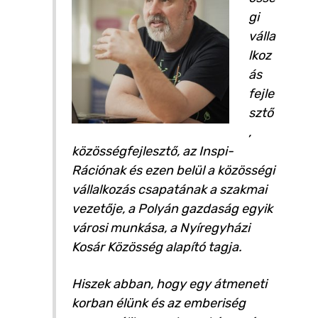
gi
válla
lkoz
ás
fejle
sztő
,
közösségfejlesztő, az Inspi-
Rációnak és ezen belül a közösségi
vállalkozás csapatának a szakmai
vezetője, a Polyán gazdaság egyik
városi munkása, a Nyíregyházi
Kosár Közösség alapító tagja.
Hiszek abban, hogy egy átmeneti
korban élünk és az emberiség