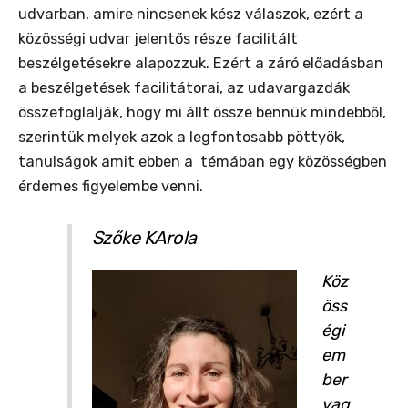
udvarban, amire nincsenek kész válaszok, ezért a
közösségi udvar jelentős része facilitált
beszélgetésekre alapozzuk. Ezért a záró előadásban
a beszélgetések facilitátorai, az udavargazdák
összefoglalják, hogy mi állt össze bennük mindebből,
szerintük melyek azok a legfontosabb pöttyök,
tanulságok amit ebben a témában egy közösségben
érdemes figyelembe venni.
Szőke KArola
Köz
öss
égi
em
ber
vag