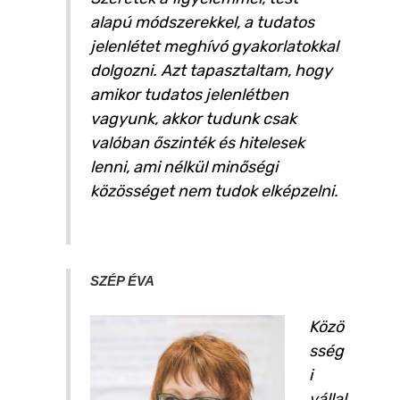
alapú módszerekkel, a tudatos
jelenlétet meghívó gyakorlatokkal
dolgozni. Azt tapasztaltam, hogy
amikor tudatos jelenlétben
vagyunk, akkor tudunk csak
valóban őszinték és hitelesek
lenni, ami nélkül minőségi
közösséget nem tudok elképzelni.
SZÉP ÉVA
Közö
sség
i
vállal