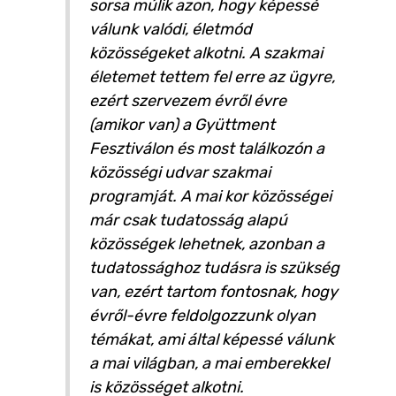
sorsa múlik azon, hogy képessé
válunk valódi, életmód
közösségeket alkotni. A szakmai
életemet tettem fel erre az ügyre,
ezért szervezem évről évre
(amikor van) a Gyüttment
Fesztiválon és most találkozón a
közösségi udvar szakmai
programját. A mai kor közösségei
már csak tudatosság alapú
közösségek lehetnek, azonban a
tudatossághoz tudásra is szükség
van, ezért tartom fontosnak, hogy
évről-évre feldolgozzunk olyan
témákat, ami által képessé válunk
a mai világban, a mai emberekkel
is közösséget alkotni.