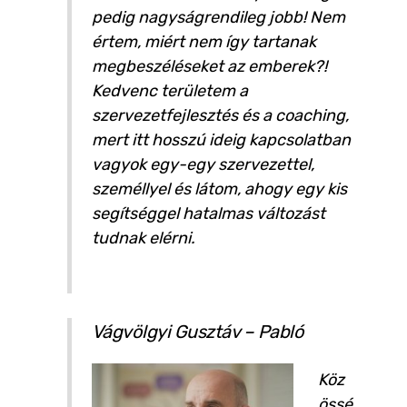
pedig nagyságrendileg jobb! Nem
értem, miért nem így tartanak
megbeszéléseket az emberek?!
Kedvenc területem a
szervezetfejlesztés és a coaching,
mert itt hosszú ideig kapcsolatban
vagyok egy-egy szervezettel,
személlyel és látom, ahogy egy kis
segítséggel hatalmas változást
tudnak elérni.
Vágvölgyi Gusztáv – Pabló
Köz
össé