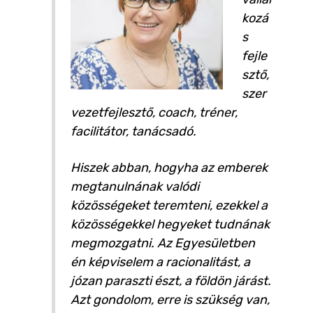
kozá
s
fejle
sztő,
szer
vezetfejlesztő, coach, tréner,
facilitátor, tanácsadó.
Hiszek abban, hogyha az emberek
megtanulnának valódi
közösségeket teremteni, ezekkel a
közösségekkel hegyeket tudnának
megmozgatni. Az Egyesületben
én képviselem a racionalitást, a
józan paraszti észt, a földön járást.
Azt gondolom, erre is szükség van,