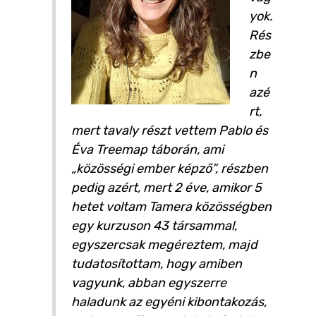
yok.
Rés
zbe
n
azé
rt,
mert tavaly részt vettem Pablo és
Éva Treemap táborán, ami
„közösségi ember képző”, részben
pedig azért, mert 2 éve, amikor 5
hetet voltam Tamera közösségben
egy kurzuson 43 társammal,
egyszercsak megéreztem, majd
tudatosítottam, hogy amiben
vagyunk, abban egyszerre
haladunk az egyéni kibontakozás,