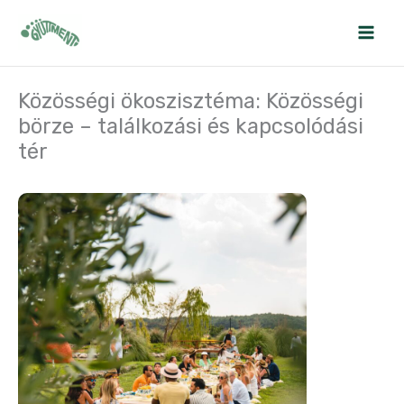
Skip
to
content
Közösségi ökoszisztéma: Közösségi
börze – találkozási és kapcsolódási
tér