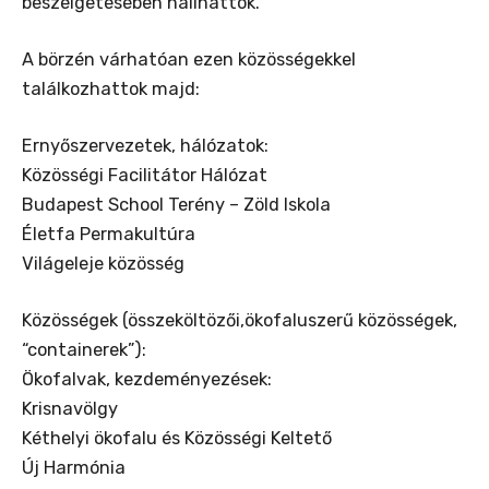
beszélgetésében hallhattok.
A börzén várhatóan ezen közösségekkel
találkozhattok majd:
Ernyőszervezetek, hálózatok:
Közösségi Facilitátor Hálózat
Budapest School Terény – Zöld Iskola
Életfa Permakultúra
Világeleje közösség
Közösségek (összeköltözői,ökofaluszerű közösségek,
“containerek”):
Ökofalvak, kezdeményezések:
Krisnavölgy
Kéthelyi ökofalu és Közösségi Keltető
Új Harmónia