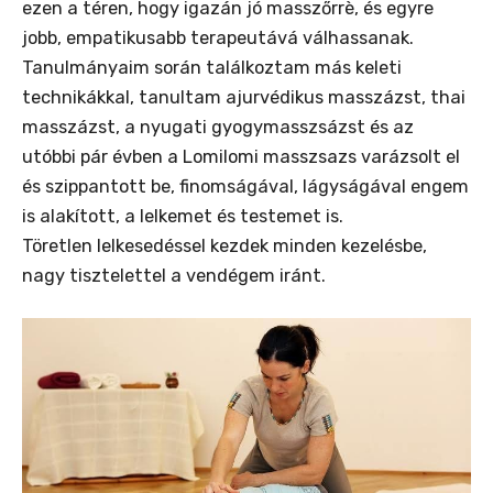
ezen a téren, hogy igazán jó masszőrrè, és egyre
jobb, empatikusabb terapeutává válhassanak.
Tanulmányaim során találkoztam más keleti
technikákkal, tanultam ajurvédikus masszázst, thai
masszázst, a nyugati gyogymasszsázst és az
utóbbi pár évben a Lomilomi masszsazs varázsolt el
és szippantott be, finomságával, lágyságával engem
is alakított, a lelkemet és testemet is.
Töretlen lelkesedéssel kezdek minden kezelésbe,
nagy tisztelettel a vendégem iránt.