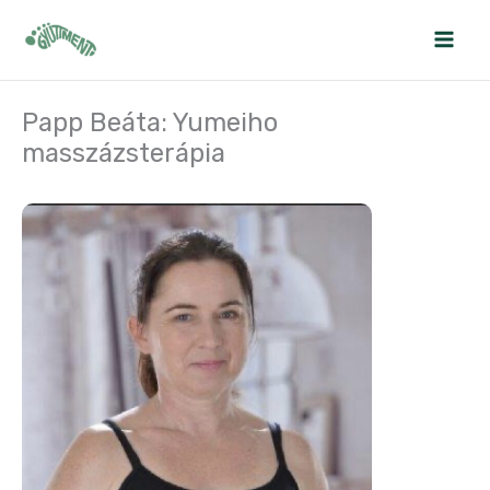
Skip
to
content
Papp Beáta: Yumeiho
masszázsterápia