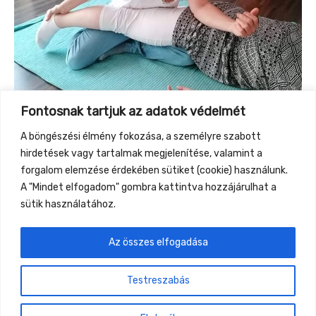
Fontosnak tartjuk az adatok védelmét
A böngészési élmény fokozása, a személyre szabott
hirdetések vagy tartalmak megjelenítése, valamint a
forgalom elemzése érdekében sütiket (cookie) használunk.
A "Mindet elfogadom" gombra kattintva hozzájárulhat a
sütik használatához.
Az összes elfogadása
←
Previous Event
Next Event
→
Testreszabás
Gyüttment Találkozó, 2026. augusztus 27-30.,
Csobánkapuszta