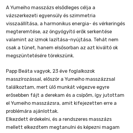
A Yumeiho masszázs elsődleges célja a
vázszerkezeti egyensúly és szimmetria
visszaállítása, a harmonikus energia- és vérkeringés
megteremtése, az öngyógyító erők serkentése
valamint az izmok lazítása-nyújtása. Tehát nem
csak a tünet, hanem elsősorban az azt kiváltó ok
megszüntetésére törekszünk.
Papp Beáta vagyok, 23 éve foglalkozok
masszírozással, először a Yumeiho masszázzsal
találkoztam, mert ülő munkát végezve egyre
erősebben fájt a derekam és a csípőm, így jutottam
el Yumeiho masszázsra, amit kifejezetten erre a
problémára ajánlottak.
Elkezdett érdekelni, és a rendszeres masszázs
mellett elkezdtem megtanulni és képezni magam