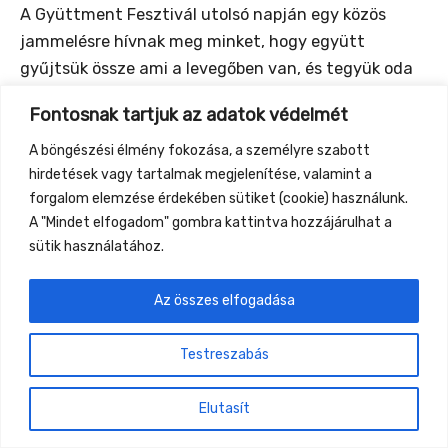
A Gyüttment Fesztivál utolsó napján egy közös
jammelésre hívnak meg minket, hogy együtt
gyűjtsük össze ami a levegőben van, és tegyük oda
vissza immár közös hangokként.
Fontosnak tartjuk az adatok védelmét
A böngészési élmény fokozása, a személyre szabott
hirdetések vagy tartalmak megjelenítése, valamint a
forgalom elemzése érdekében sütiket (cookie) használunk.
←
Previous Event
Next Event
→
A "Mindet elfogadom" gombra kattintva hozzájárulhat a
sütik használatához.
Gyüttment Találkozó, 2026. augusztus 27-30.,
Csobánkapuszta
Az összes elfogadása
Testreszabás
Elutasít