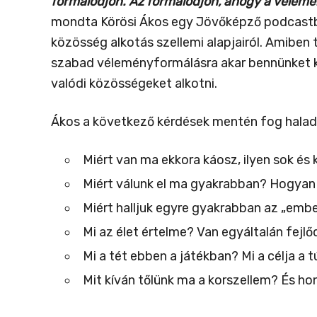
formálódjon. Az formálódjon, ahogy a vélemé
mondta Körösi Ákos egy Jövőképző podcastban
közösség alkotás szellemi alapjairól. Amibe
szabad véleményformálásra akar bennünket ké
valódi közösségeket alkotni.
Ákos a következő kérdések mentén fog halad
Miért van ma ekkora káosz, ilyen sok és 
Miért válunk el ma gyakrabban? Hogyan
Miért halljuk egyre gyakrabban az „emb
Mi az élet értelme? Van egyáltalán fejlő
Mi a tét ebben a játékban? Mi a célja a 
Mit kíván tőlünk ma a korszellem? És 