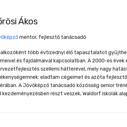
őrösi Ákos
vőképző
mentor, fejlesztő tanácsadó
lalkozóként több évtizednyi élő tapasztalatot gyűjth
meivel és fájdalmaival kapcsolatban. A 2000-es évek
rvezetfejlesztés szellemi hátterével, mely nagy hatás
ékenységemnek: eladtam cégeimet és azóta fejlesztő t
érában. A Jövőképző tanácsadó közösség senior trén
il kezdeményezésben részt veszek, Waldorf iskolák al