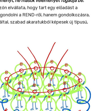
eményt, ne mások véleményét fogadja be.”
n elvállata, hogy tart egy előadást a
l gondolni a REND-ről, hanem gondolkozásra,
tal, szabad akaratukból képesek új típusú,