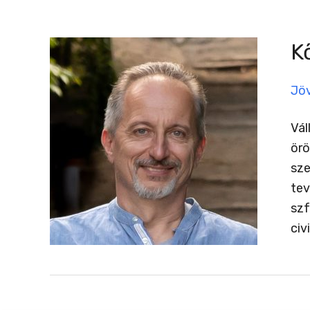
K
Jö
Vál
örö
sze
tev
szf
civ