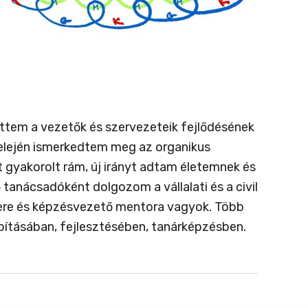
ettem a vezetők és szervezeteik fejlődésének
 elején ismerkedtem meg az organikus
t gyakorolt rám, új irányt adtam életemnek és
anácsadóként dolgozom a vállalati és a civil
ere és képzésvezető mentora vagyok. Több
apításában, fejlesztésében, tanárképzésben.