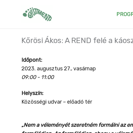
Skip
to
PROG
content
Kőrösi Ákos: A REND felé a káosz
Időpont:
2023. augusztus 27., vasárnap
09:00 - 11:00
Helyszín:
Közösségi udvar – előadó tér
„Nem a véleményét szeretném formálni az em